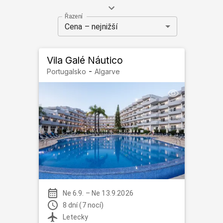
Hlavními centry jsou
Faro, Lagos a Albufeira
s písečnými
Řazení
plážemi a křišťálově čistou vodou.
Benagilské jeskyně
Cena – nejnižší
jsou legendární přírodní atrakcí.
Algarve nabízí
vodní sporty
, golf a živou atmosféru.
Gastronomie s
čerstvými mořskými plody
je vynikající.
Vila Galé Náutico
-
Portugalsko
Algarve
Ne 6.9.
–
Ne 13.9.2026
8 dní (7 nocí)
Letecky