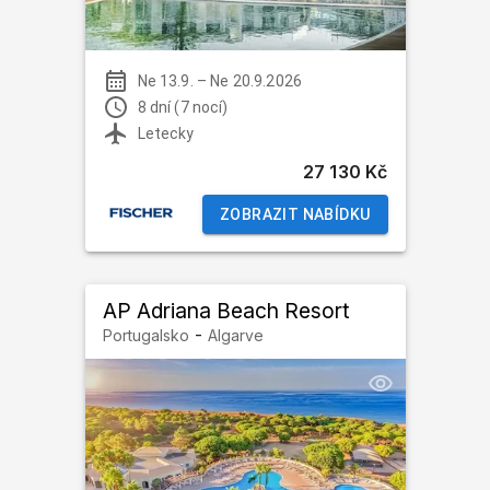
Ne 13.9.
–
Ne 20.9.2026
8 dní (7 nocí)
Letecky
27 130 Kč
ZOBRAZIT NABÍDKU
AP Adriana Beach Resort
-
Portugalsko
Algarve