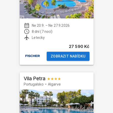
Ne 20.9.
–
Ne 27.9.2026
8 dní (7 nocí)
Letecky
27 590 Kč
ZOBRAZIT NABÍDKU
Vila Petra
★★★★
-
Portugalsko
Algarve