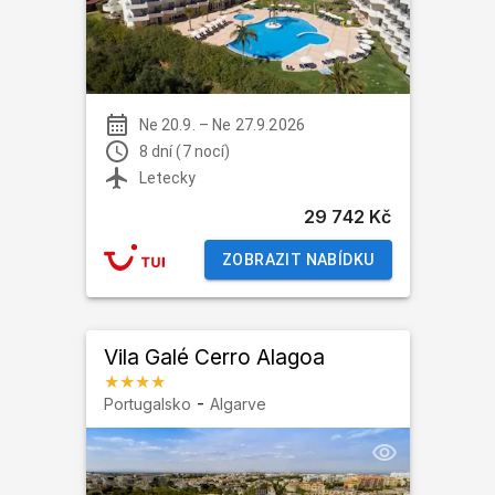
Ne 20.9.
–
Ne 27.9.2026
8 dní (7 nocí)
Letecky
29 742 Kč
ZOBRAZIT NABÍDKU
Vila Galé Cerro Alagoa
★★★★
-
Portugalsko
Algarve