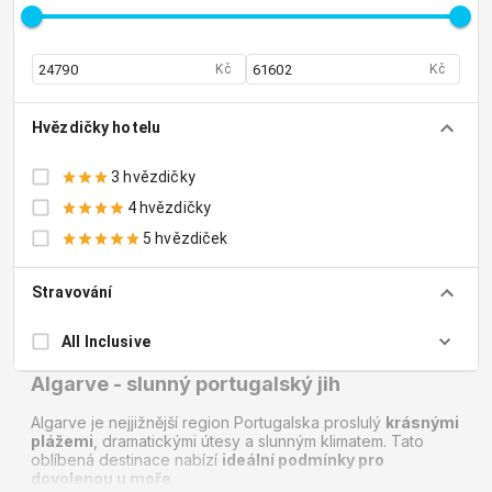
Kč
Kč
Hvězdičky hotelu
3 hvězdičky
4 hvězdičky
5 hvězdiček
Stravování
All Inclusive
Algarve - slunný portugalský jih
Algarve je nejjižnější region Portugalska proslulý
krásnými
plážemi
, dramatickými útesy a slunným klimatem. Tato
oblíbená destinace nabízí
ideální podmínky pro
dovolenou u moře
.