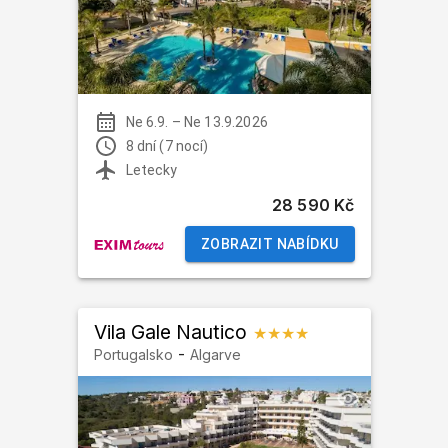
Ne 6.9.
–
Ne 13.9.2026
8 dní (7 nocí)
Letecky
28 590 Kč
ZOBRAZIT NABÍDKU
Vila Gale Nautico
★★★★
-
Portugalsko
Algarve