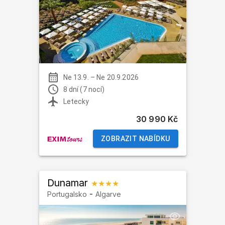
Ne 13.9.
–
Ne 20.9.2026
8 dní (7 nocí)
Letecky
30 990 Kč
ZOBRAZIT NABÍDKU
Dunamar
★★★★
-
Portugalsko
Algarve