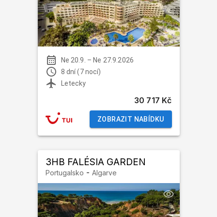
Ne 20.9.
–
Ne 27.9.2026
8 dní (7 nocí)
Letecky
30 717 Kč
ZOBRAZIT NABÍDKU
3HB FALÉSIA GARDEN
-
Portugalsko
Algarve