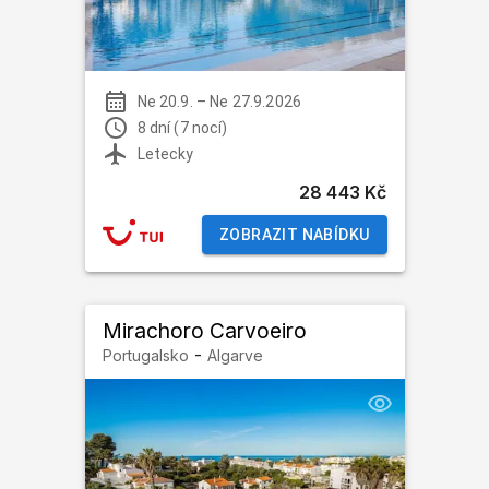
Ne 20.9.
–
Ne 27.9.2026
8 dní (7 nocí)
Letecky
28 443 Kč
ZOBRAZIT NABÍDKU
Mirachoro Carvoeiro
-
Portugalsko
Algarve