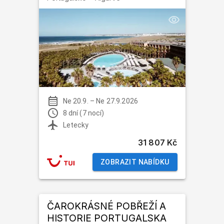
Ne 20.9.
–
Ne 27.9.2026
8 dní (7 nocí)
Letecky
31 807 Kč
ZOBRAZIT NABÍDKU
ČAROKRÁSNÉ POBŘEŽÍ A
HISTORIE PORTUGALSKA