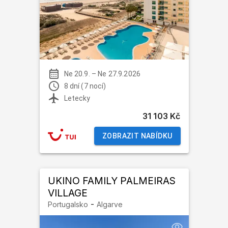
Ne 20.9.
–
Ne 27.9.2026
8 dní (7 nocí)
Letecky
31 103 Kč
ZOBRAZIT NABÍDKU
UKINO FAMILY PALMEIRAS
VILLAGE
-
Portugalsko
Algarve