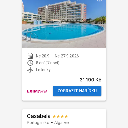
Ne 20.9.
–
Ne 27.9.2026
8 dní (7 nocí)
Letecky
31 190 Kč
ZOBRAZIT NABÍDKU
Casabela
★★★★
-
Portugalsko
Algarve