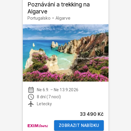
Poznávání a trekking na
Algarve
-
Portugalsko
Algarve
Ne 6.9.
–
Ne 13.9.2026
8 dní (7 nocí)
Letecky
33 490 Kč
ZOBRAZIT NABÍDKU