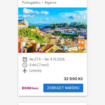
-
Portugalsko
Algarve
Ne 27.9.
–
Ne 4.10.2026
8 dní (7 nocí)
Letecky
32 990 Kč
ZOBRAZIT NABÍDKU