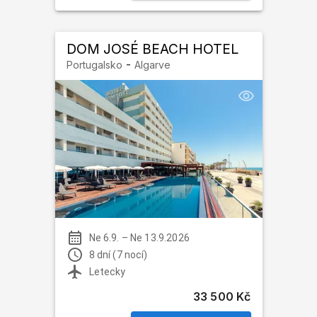
DOM JOSÉ BEACH HOTEL
-
Portugalsko
Algarve
Ne 6.9.
–
Ne 13.9.2026
8 dní (7 nocí)
Letecky
33 500 Kč