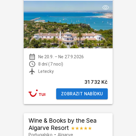
Ne 20.9.
–
Ne 27.9.2026
8 dní (7 nocí)
Letecky
31 732 Kč
ZOBRAZIT NABÍDKU
Wine & Books by the Sea
Algarve Resort
★★★★★
-
Portugalsko
Algarve