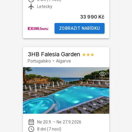
Letecky
33 990 Kč
ZOBRAZIT NABÍDKU
3HB Falesia Garden
★★★
-
Portugalsko
Algarve
Ne 20.9.
–
Ne 27.9.2026
8 dní (7 nocí)