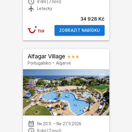
8 dní (7 nocí)
Letecky
34 928 Kč
ZOBRAZIT NABÍDKU
Alfagar Village
★★★
-
Portugalsko
Algarve
Ne 20.9.
–
Ne 27.9.2026
8 dní (7 nocí)