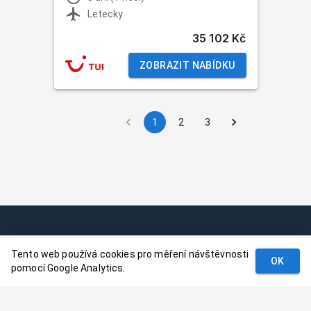
Letecky
35 102 Kč
ZOBRAZIT NABÍDKU
1
2
3
Podmínky
Tento web používá cookies pro měření návštěvnosti
Kontakt
OK
pomocí Google Analytics.
© 2024–
2026
Dovolenaaa.cz |
Vytvořil
Palavaart.cz