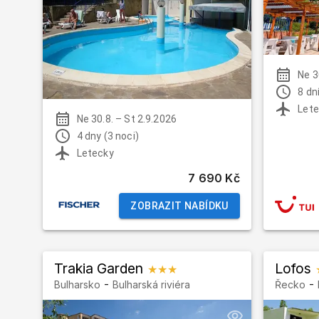
Ne 3
8 dní
Lete
Ne 30.8.
–
St 2.9.2026
4 dny (3 noci)
Letecky
7 690 Kč
ZOBRAZIT NABÍDKU
Trakia Garden
Lofos
★★★
-
-
Bulharsko
Bulharská riviéra
Řecko