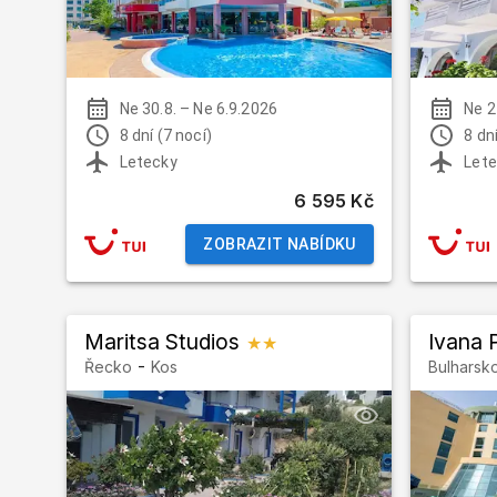
Ne 30.8.
–
Ne 6.9.2026
Ne 2
8 dní (7 nocí)
8 dní
Letecky
Lete
6 595 Kč
ZOBRAZIT NABÍDKU
Maritsa Studios
Ivana 
★★
-
Řecko
Kos
Bulharsk