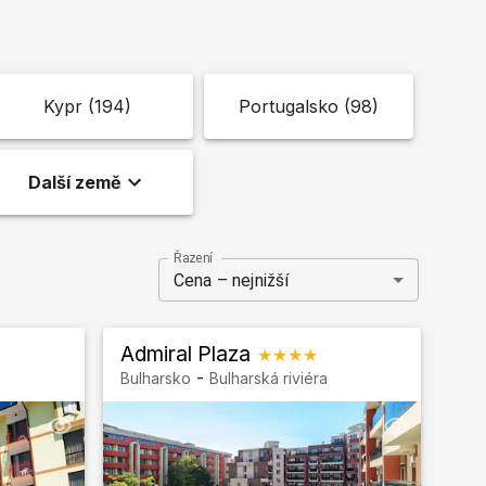
Kypr
(
194
)
Portugalsko
(
98
)
Další země
Řazení
Cena – nejnižší
Admiral Plaza
★★★★
-
Bulharsko
Bulharská riviéra