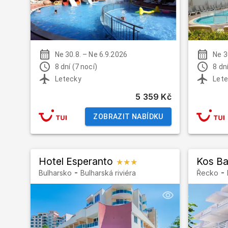
Ne 30.8.
–
Ne 6.9.2026
Ne 3
8 dní (7 nocí)
8 dní
Letecky
Lete
5 359 Kč
ZOBRAZIT NABÍDKU
Hotel Esperanto
Kos B
★★★
-
-
Bulharsko
Bulharská riviéra
Řecko