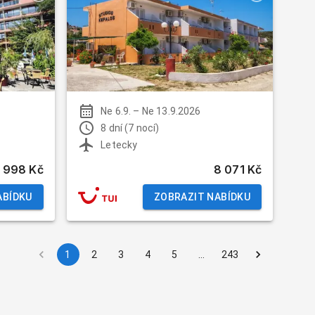
Ne 6.9.
–
Ne 13.9.2026
8 dní (7 nocí)
Letecky
 998 Kč
8 071 Kč
ABÍDKU
ZOBRAZIT NABÍDKU
1
2
3
4
5
…
243