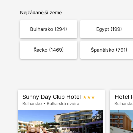
Nejžádanější země
Bulharsko
(
294
)
Egypt
(
199
)
Řecko
(
1469
)
Španělsko
(
791
)
Sunny Day Club Hotel
Hotel 
★★★
-
Bulharsko
Bulharská riviéra
Bulharsk