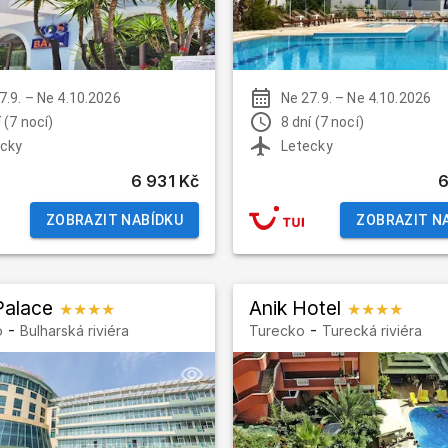
7.9.
–
Ne 4.10.2026
Ne 27.9.
–
Ne 4.10.2026
 (7 nocí)
8 dní (7 nocí)
cky
Letecky
6 931 Kč
6
ZOBRAZIT NABÍDKU
ZOBRAZIT N
Palace
Anik Hotel
★★★★
★★★★
-
-
o
Bulharská riviéra
Turecko
Turecká riviéra