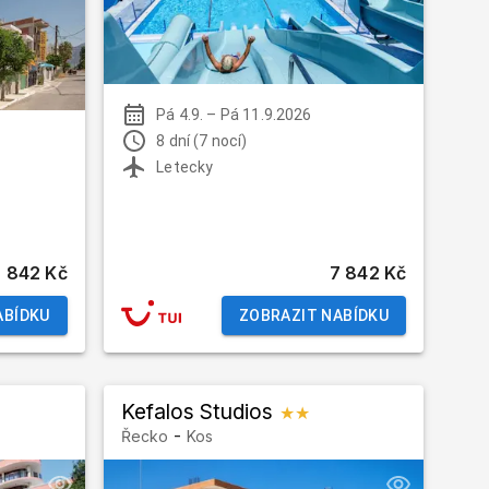
Pá 4.9.
–
Pá 11.9.2026
8 dní (7 nocí)
Letecky
7 842 Kč
7 842 Kč
ABÍDKU
ZOBRAZIT NABÍDKU
Kefalos Studios
★★
-
Řecko
Kos