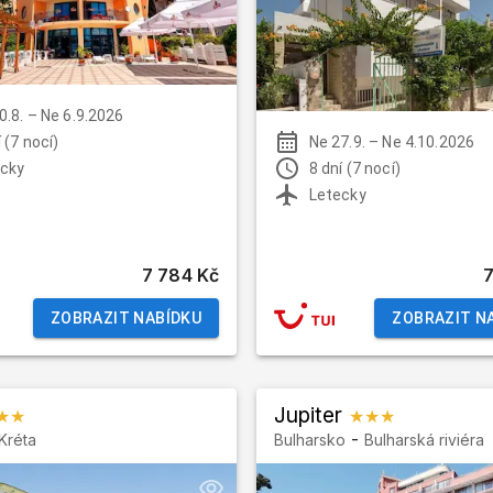
0.8.
–
Ne 6.9.2026
 (7 nocí)
Ne 27.9.
–
Ne 4.10.2026
cky
8 dní (7 nocí)
Letecky
7 784 Kč
ZOBRAZIT NABÍDKU
ZOBRAZIT N
Jupiter
★★
★★★
-
Kréta
Bulharsko
Bulharská riviéra