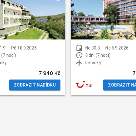
1.9.
–
Pá 18.9.2026
Ne 30.8.
–
Ne 6.9.2026
 (7 nocí)
8 dní (7 nocí)
cky
Letecky
7 940 Kč
7
ZOBRAZIT NABÍDKU
ZOBRAZIT N