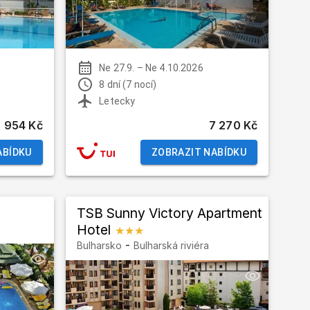
Ne 27.9.
–
Ne 4.10.2026
8 dní (7 nocí)
Letecky
 954 Kč
7 270 Kč
ABÍDKU
ZOBRAZIT NABÍDKU
TSB Sunny Victory Apartment
Hotel
★★★
-
Bulharsko
Bulharská riviéra