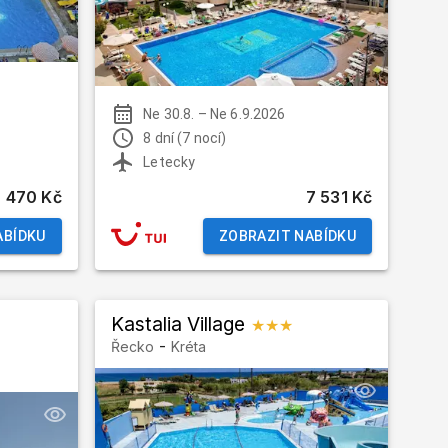
Ne 30.8.
–
Ne 6.9.2026
8 dní (7 nocí)
Letecky
7 470 Kč
7 531 Kč
ABÍDKU
ZOBRAZIT NABÍDKU
Kastalia Village
★★★
-
Řecko
Kréta