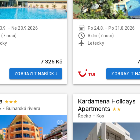
3.9.
–
Ne 20.9.2026
Po 24.8.
–
Po 31.8.2026
 (7 nocí)
8 dní (7 nocí)
cky
Letecky
7 325 Kč
ZOBRAZIT NABÍDKU
ZOBRAZIT N
a
Kardamena Holidays
★★★
-
Apartments
o
Bulharská riviéra
★★
-
Řecko
Kos