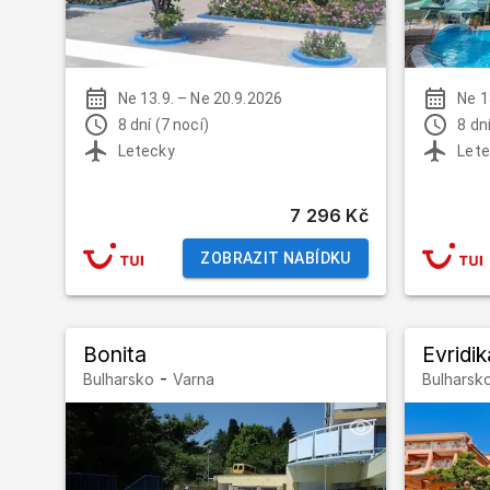
Ne 13.9.
–
Ne 20.9.2026
Ne 1
8 dní (7 nocí)
8 dní
Letecky
Lete
7 296 Kč
ZOBRAZIT NABÍDKU
Bonita
Evridik
-
Bulharsko
Varna
Bulharsk