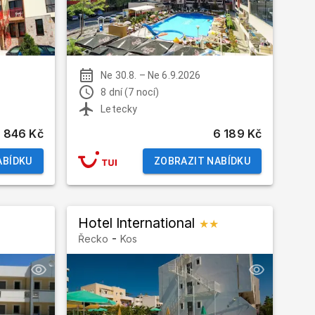
Ne 30.8.
–
Ne 6.9.2026
8 dní (7 nocí)
Letecky
 846 Kč
6 189 Kč
ABÍDKU
ZOBRAZIT NABÍDKU
Hotel International
★★
-
Řecko
Kos