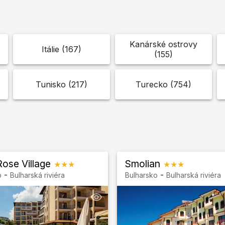
Kanárské ostrovy
Itálie
(
167
)
(
155
)
Tunisko
(
217
)
Turecko
(
754
)
Rose Village
Smolian
★★★
★★★
-
-
o
Bulharská riviéra
Bulharsko
Bulharská riviéra