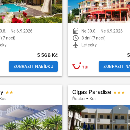
0.8.
–
Ne 6.9.2026
Ne 30.8.
–
Ne 6.9.2026
 (7 nocí)
8 dní (7 nocí)
cky
Letecky
5 568 Kč
5
ZOBRAZIT NABÍDKU
ZOBRAZIT N
ay
Olgas Paradise
★★
★★★
-
Kos
Řecko
Kos