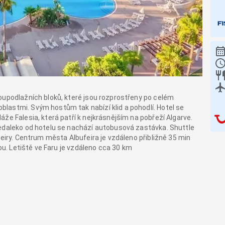
oupodlažních bloků, které jsou rozprostřeny po celém
lastmi. Svým hostům tak nabízí klid a pohodlí. Hotel se
že Falesia, která patří k nejkrásnějším na pobřeží Algarve.
Nedaleko od hotelu se nachází autobusová zastávka. Shuttle
feiry. Centrum města Albufeira je vzdáleno přibližně 35 min
nou. Letiště ve Faru je vzdáleno cca 30 km