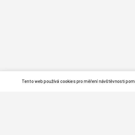
Tento web používá cookies pro měření návštěvnosti pomo
© 2024–
2026
Dovolenaaa.cz |
Vytvořil
Palavaart.cz