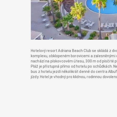
Hotelový resort Adriana Beach Club se skládá z dv
komplexu, obklopeném borovicemi a zalesněnými ob
nachází na pískovcovém útesu, 300 m od písčité plá
Pláž je přístupná přímo od hotelu po schůdkách. 
bus z hotelu jezdí několikrát denně do centra Albu
jízdy. Hotel je vhodný pro klidnou, rodinnou dovole