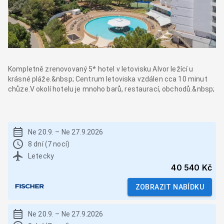
Kompletně zrenovovaný 5* hotel v letovisku Alvor ležící u
krásné pláže.&nbsp; Centrum letoviska vzdálen cca 10 minut
chůze.V okolí hotelu je mnoho barů, restaurací, obchodů.&nbsp;
Ne 20.9.
–
Ne 27.9.2026
8 dní (7 nocí)
Letecky
40 540 Kč
ZOBRAZIT NABÍDKU
Ne 20.9.
–
Ne 27.9.2026