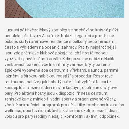
Luxusní pětihvězdičkový komplex se nachází na krásné pláži
nedaleko přístavu v Albufeirě. Nabízí elegantní a prostorné
pokoje, suity i prémiové residence s balkony nebo terasami,
často s výhledem na oceán či zahrady. Pro ty nejnáročnější
jsou zde prémiové klubové pokoje, jejichž hosté mohou
využívat i privátní části areálu. K dispozici se nabízí několik
venkovních bazénů včetně infinity variace, krytý bazén a
špičkově vybavené spa centrum s vířivkami, saunou, parními
lázněmi a širokou nabídkou masáží a procedur. Resortové
restaurace nabízejí jak bohatý bufet, tak výběr à la carte
konceptů s mezinárodní i místní kuchyní, doplněné o stylové
bary. Pro aktivní hosty jsou k dispozici fitness centrum,
tenisové kurty, minigolf, vodní sporty a organizované výlety,
včetně animačních programů pro děti. Díky kombinaci luxusního
wellness, sportovních aktivit a krásného okolí je resort ideální
volbou pro páry i rodiny hledající komfortní i aktivní odpočinek.