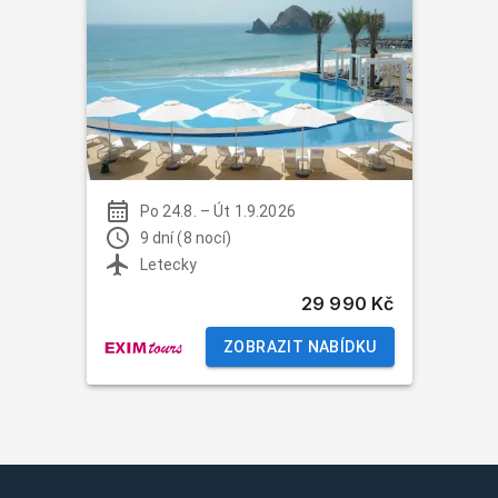
Po 24.8.
–
Út 1.9.2026
9 dní (8 nocí)
Letecky
29 990 Kč
ZOBRAZIT NABÍDKU