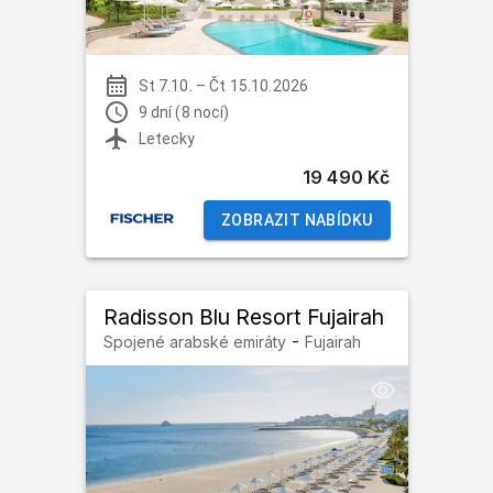
St 7.10.
–
Čt 15.10.2026
9 dní (8 nocí)
Letecky
19 490 Kč
ZOBRAZIT NABÍDKU
Radisson Blu Resort Fujairah
-
Spojené arabské emiráty
Fujairah