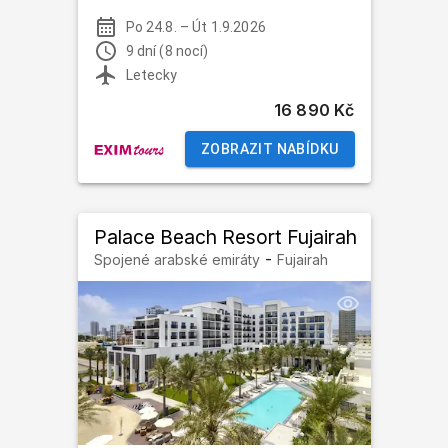
Po 24.8.
–
Út 1.9.2026
9 dní (8 nocí)
Letecky
16 890 Kč
ZOBRAZIT NABÍDKU
Palace Beach Resort Fujairah
-
Spojené arabské emiráty
Fujairah