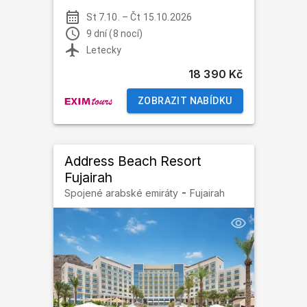
St 7.10.
–
Čt 15.10.2026
9 dní (8 nocí)
Letecky
18 390 Kč
ZOBRAZIT NABÍDKU
Address Beach Resort
Fujairah
-
Spojené arabské emiráty
Fujairah