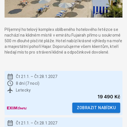
Příjemný hotelový komplex oblíbeného hotelového řetězce se
nachází na klidném místě v emirátu Fujairah přímo u soukromé
500 m dlouhé písčité pláže. Hotel nabízí krásné výhledy na moře
a majestátní pohoří Hajar. Doporučujeme všem klientům, kteří
hledají místo pro strávení klidné a odpočinkové dovolené.
Čt 21.1.
–
Čt 28.1.2027
8 dní (7 nocí)
Letecky
19 490 Kč
ZOBRAZIT NABÍDKU
Čt 21.1.
–
Čt 28.1.2027