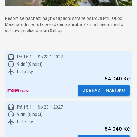
Resort se nachází na jihozápadní straně ostrova Phu Quoc.
Mezinárodní letiště je vzdáleno zhruba 7 km a hlavní město
ostrava přibližně 6 km.&nbsp;
Pá 15.1.
–
So 23.1.2027
9 dní (8 nocí)
Letecky
54 040 Kč
ZOBRAZIT NABÍDKU
Pá 15.1.
–
So 23.1.2027
9 dní (8 nocí)
Letecky
54 040 Kč