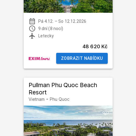
Pá 4.12.
–
So 12.12.2026
9 dní (8 nocí)
Letecky
48 620 Kč
ZOBRAZIT NABÍDKU
Pullman Phu Quoc Beach
Resort
-
Vietnam
Phu Quoc