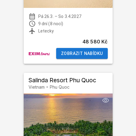
Pá 26.3.
–
So 3.4.2027
9 dní (8 nocí)
Letecky
48 580 Kč
ZOBRAZIT NABÍDKU
Salinda Resort Phu Quoc
-
Vietnam
Phu Quoc