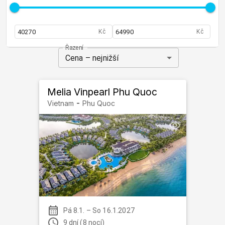
Kč
Kč
Řazení
Cena – nejnižší
Melia Vinpearl Phu Quoc
-
Vietnam
Phu Quoc
Pá 8.1.
–
So 16.1.2027
9 dní (8 nocí)