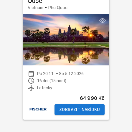
Quoc
-
Vietnam
Phu Quoc
Pá 20.11.
–
So 5.12.2026
16 dní (15 nocí)
Letecky
64 990 Kč
ZOBRAZIT NABÍDKU