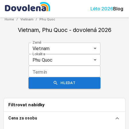
Léto
2026
Blog
Home
/
Vietnam
/
Phu Quoc
Vietnam, Phu Quoc
- dovolená
2026
Země
Vietnam
Lokalita
Phu Quoc
Termín
HLEDAT
Filtrovat nabídky
Cena za osobu