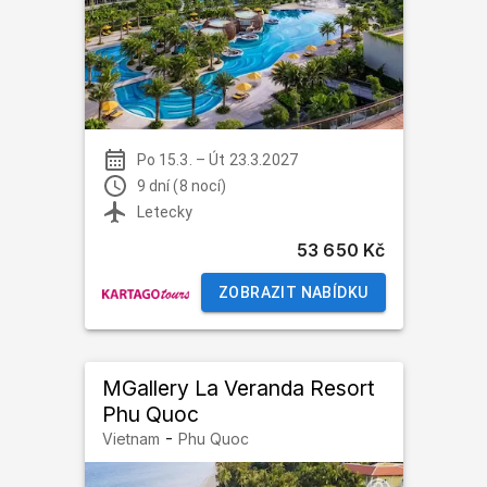
Po 15.3.
–
Út 23.3.2027
9 dní (8 nocí)
Letecky
53 650 Kč
ZOBRAZIT NABÍDKU
MGallery La Veranda Resort
Phu Quoc
-
Vietnam
Phu Quoc