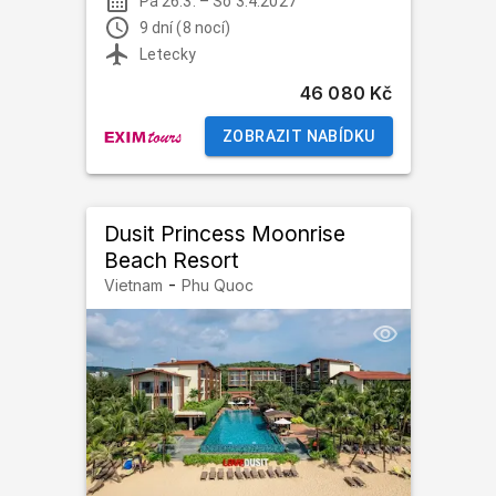
Pá 26.3.
–
So 3.4.2027
9 dní (8 nocí)
Letecky
46 080 Kč
ZOBRAZIT NABÍDKU
Dusit Princess Moonrise
Beach Resort
-
Vietnam
Phu Quoc