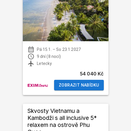
Pá 15.1.
–
So 23.1.2027
9 dní (8 nocí)
Letecky
54 040 Kč
ZOBRAZIT NABÍDKU
Skvosty Vietnamu a
Kambodži s all inclusive 5*
relaxem na ostrově Phu