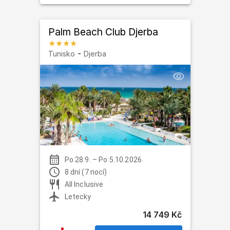
Palm Beach Club Djerba
★★★★
-
Tunisko
Djerba
Po 28.9.
–
Po 5.10.2026
8 dní (7 nocí)
All Inclusive
Letecky
14 749 Kč