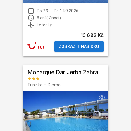
Po 7.9.
–
Po 14.9.2026
8 dní (7 nocí)
Letecky
13 682 Kč
ZOBRAZIT NABÍDKU
Monarque Dar Jerba Zahra
★★★
-
Tunisko
Djerba