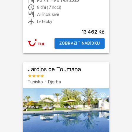
Po 7.9.
–
Po 14.9.2026
8 dní (7 nocí)
All Inclusive
Letecky
13 462 Kč
ZOBRAZIT NABÍDKU
Jardins de Toumana
★★★★
-
Tunisko
Djerba