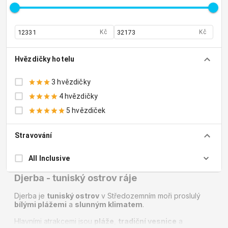
Kč
Kč
Hvězdičky hotelu
3 hvězdičky
4 hvězdičky
5 hvězdiček
Stravování
All Inclusive
Djerba - tuniský ostrov ráje
Djerba je
tuniský ostrov
v Středozemním moři proslulý
bílými plážemi
a
slunným klimatem
.
Hlavními atrakcemi jsou
pláže
,
tradiční vesnice
a