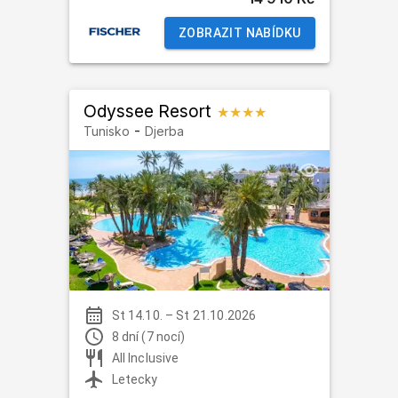
ZOBRAZIT NABÍDKU
Odyssee Resort
★★★★
-
Tunisko
Djerba
St 14.10.
–
St 21.10.2026
8 dní (7 nocí)
All Inclusive
Letecky