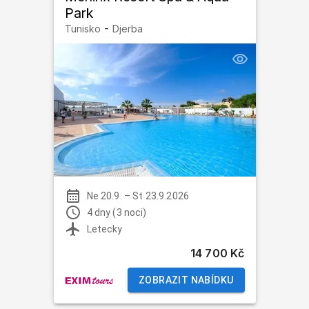
Park
-
Tunisko
Djerba
Ne 20.9.
–
St 23.9.2026
4 dny (3 noci)
Letecky
14 700 Kč
ZOBRAZIT NABÍDKU