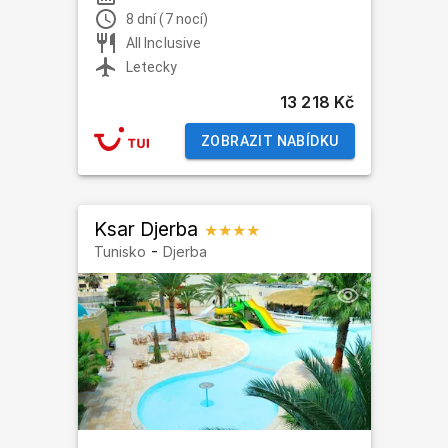
8 dní (7 nocí)
All Inclusive
Letecky
13 218 Kč
ZOBRAZIT NABÍDKU
Ksar Djerba
★★★★
-
Tunisko
Djerba