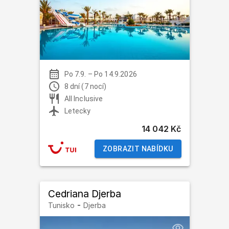
Po 7.9.
–
Po 14.9.2026
8 dní (7 nocí)
All Inclusive
Letecky
14 042 Kč
ZOBRAZIT NABÍDKU
Cedriana Djerba
-
Tunisko
Djerba