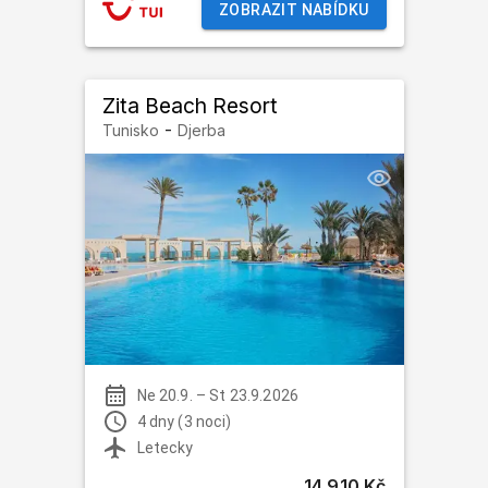
ZOBRAZIT NABÍDKU
Zita Beach Resort
-
Tunisko
Djerba
Ne 20.9.
–
St 23.9.2026
4 dny (3 noci)
Letecky
14 910 Kč