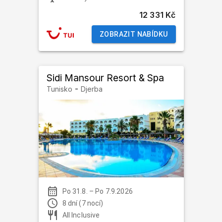
12 331 Kč
ZOBRAZIT NABÍDKU
Sidi Mansour Resort & Spa
-
Tunisko
Djerba
Po 31.8.
–
Po 7.9.2026
8 dní (7 nocí)
All Inclusive