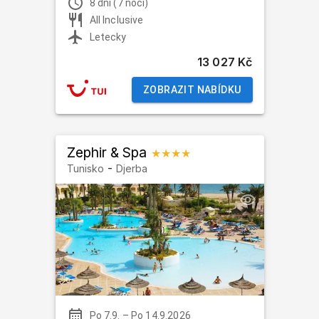
8 dní (7 nocí)
All Inclusive
Letecky
13 027 Kč
ZOBRAZIT NABÍDKU
Zephir & Spa
★★★★
-
Tunisko
Djerba
Po 7.9.
–
Po 14.9.2026