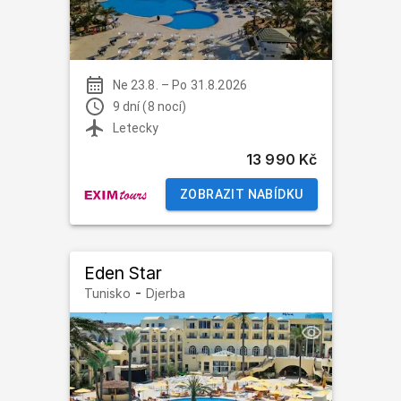
Ne 23.8.
–
Po 31.8.2026
9 dní (8 nocí)
Letecky
13 990 Kč
ZOBRAZIT NABÍDKU
Eden Star
-
Tunisko
Djerba