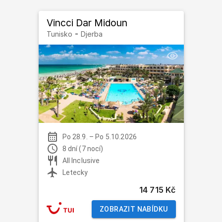
Vincci Dar Midoun
-
Tunisko
Djerba
Po 28.9.
–
Po 5.10.2026
8 dní (7 nocí)
All Inclusive
Letecky
14 715 Kč
ZOBRAZIT NABÍDKU