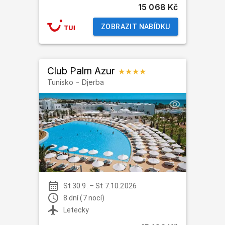
15 068 Kč
ZOBRAZIT NABÍDKU
Club Palm Azur
★★★★
-
Tunisko
Djerba
St 30.9.
–
St 7.10.2026
8 dní (7 nocí)
Letecky