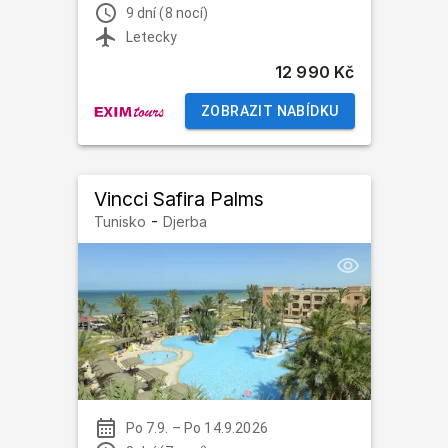
9 dní (8 nocí)
Letecky
12 990 Kč
ZOBRAZIT NABÍDKU
Vincci Safira Palms
-
Tunisko
Djerba
Po 7.9.
–
Po 14.9.2026