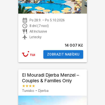
Po 28.9.
–
Po 5.10.2026
8 dní (7 nocí)
All Inclusive
Letecky
14 007 Kč
ZOBRAZIT NABÍDKU
El Mouradi Djerba Menzel –
Couples & Families Only
★★★★
-
Tunisko
Djerba