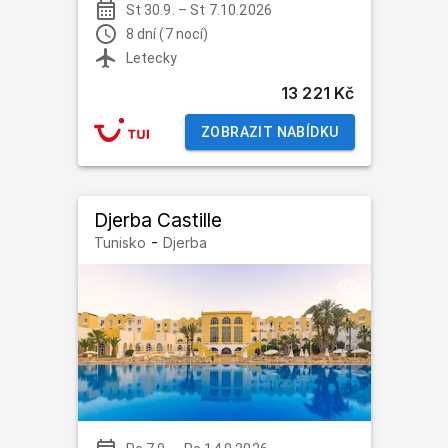
St 30.9.
–
St 7.10.2026
8 dní (7 nocí)
Letecky
13 221 Kč
ZOBRAZIT NABÍDKU
Djerba Castille
-
Tunisko
Djerba