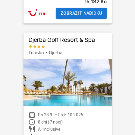
15 182 Kč
ZOBRAZIT NABÍDKU
Djerba Golf Resort & Spa
★★★★
-
Tunisko
Djerba
Po 28.9.
–
Po 5.10.2026
8 dní (7 nocí)
All Inclusive