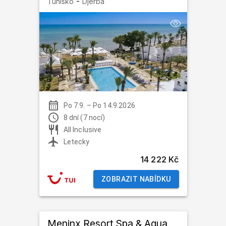
-
Tunisko
Djerba
Po 7.9.
–
Po 14.9.2026
8 dní (7 nocí)
All Inclusive
Letecky
14 222 Kč
ZOBRAZIT NABÍDKU
Meninx Resort Spa & Aqua