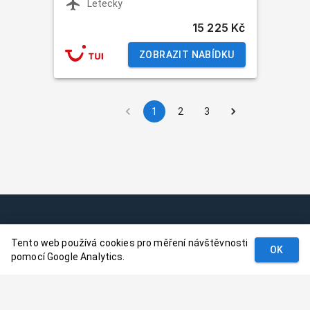
Letecky
15 225 Kč
ZOBRAZIT NABÍDKU
1
2
3
Podmínky
Tento web používá cookies pro měření návštěvnosti
Kontakt
OK
pomocí Google Analytics.
© 2024–
2026
Dovolenaaa.cz |
Vytvořil
Palavaart.cz