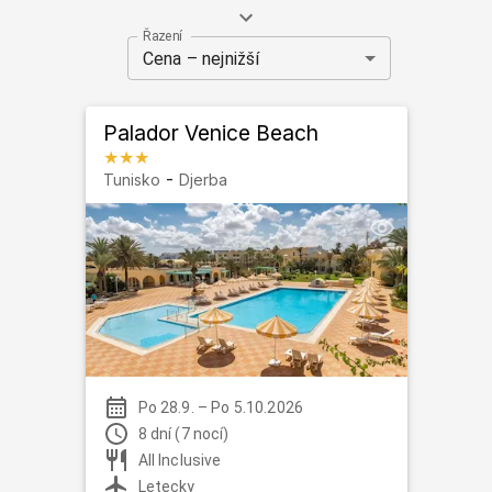
historické památky
.
Řazení
Djerba je ideální pro
rodinnou dovolenou
a
plážovou
Cena – nejnižší
relaxaci
.
Palador Venice Beach
★★★
-
Tunisko
Djerba
Po 28.9.
–
Po 5.10.2026
8 dní (7 nocí)
All Inclusive
Letecky