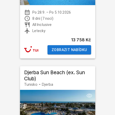
Po 28.9.
–
Po 5.10.2026
8 dní (7 nocí)
All Inclusive
Letecky
13 758 Kč
ZOBRAZIT NABÍDKU
Djerba Sun Beach (ex. Sun
Club)
-
Tunisko
Djerba