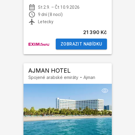
St 2.9.
–
Čt 10.9.2026
9 dní (8 nocí)
Letecky
21 390 Kč
ZOBRAZIT NABÍDKU
AJMAN HOTEL
-
Spojené arabské emiráty
Ajman