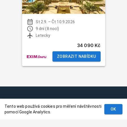
St 2.9.
–
Čt 10.9.2026
9 dní (8 nocí)
Letecky
34 090 Kč
ZOBRAZIT NABÍDKU
Podmínky
Tento web používá cookies pro měření návštěvnosti
Kontakt
OK
pomocí Google Analytics.
© 2024–
2026
Dovolenaaa.cz |
Vytvořil
Palavaart.cz