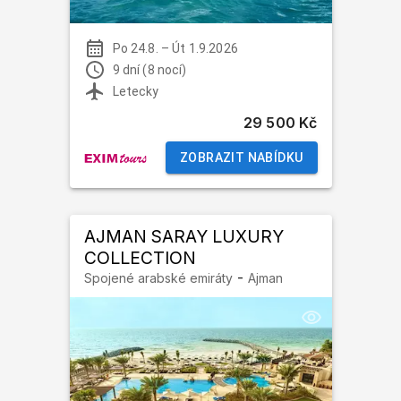
Po 24.8.
–
Út 1.9.2026
9 dní (8 nocí)
Letecky
29 500 Kč
ZOBRAZIT NABÍDKU
AJMAN SARAY LUXURY
COLLECTION
-
Spojené arabské emiráty
Ajman