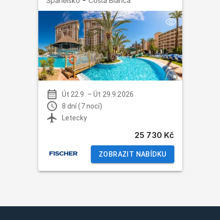
-
Španělsko
Costa Blanca
Út 22.9.
–
Út 29.9.2026
8 dní (7 nocí)
Letecky
25 730 Kč
ZOBRAZIT NABÍDKU