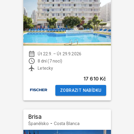
Út 22.9.
–
Út 29.9.2026
8 dní (7 nocí)
Letecky
17 610 Kč
ZOBRAZIT NABÍDKU
Brisa
-
Španělsko
Costa Blanca