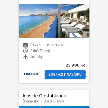
Út 22.9.
–
Út 29.9.2026
8 dní (7 nocí)
Letecky
23 990 Kč
ZOBRAZIT NABÍDKU
Innside Costablanca
-
Španělsko
Costa Blanca