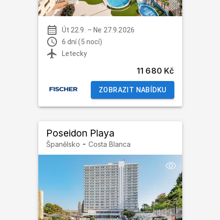
Út 22.9.
–
Ne 27.9.2026
6 dní (5 nocí)
Letecky
11 680 Kč
ZOBRAZIT NABÍDKU
Poseidon Playa
-
Španělsko
Costa Blanca