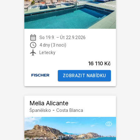
So 19.9.
–
Út 22.9.2026
4 dny (3 noci)
Letecky
16 110 Kč
ZOBRAZIT NABÍDKU
Melia Alicante
-
Španělsko
Costa Blanca