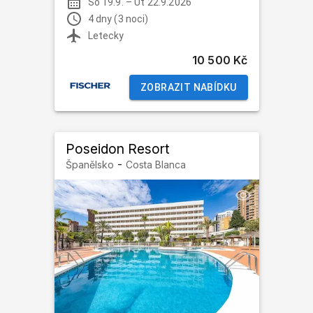
So 19.9.
–
Út 22.9.2026
4 dny (3 noci)
Letecky
10 500 Kč
ZOBRAZIT NABÍDKU
Poseidon Resort
-
Španělsko
Costa Blanca