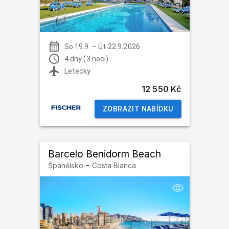
So 19.9.
–
Út 22.9.2026
4 dny (3 noci)
Letecky
12 550 Kč
ZOBRAZIT NABÍDKU
Barcelo Benidorm Beach
-
Španělsko
Costa Blanca