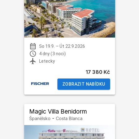
So 19.9.
–
Út 22.9.2026
4 dny (3 noci)
Letecky
17 380 Kč
ZOBRAZIT NABÍDKU
Magic Villa Benidorm
-
Španělsko
Costa Blanca