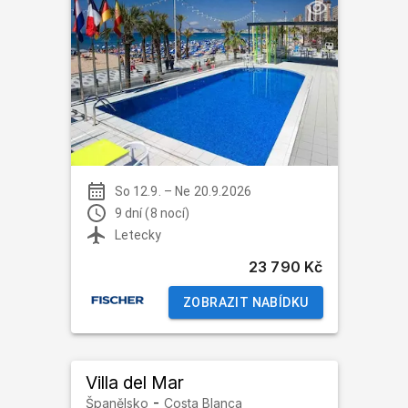
So 12.9.
–
Ne 20.9.2026
9 dní (8 nocí)
Letecky
23 790 Kč
ZOBRAZIT NABÍDKU
Villa del Mar
-
Španělsko
Costa Blanca