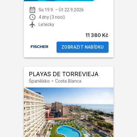
So 19.9.
–
Út 22.9.2026
4 dny (3 noci)
Letecky
11 380 Kč
ZOBRAZIT NABÍDKU
PLAYAS DE TORREVIEJA
-
Španělsko
Costa Blanca