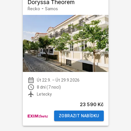
Doryssa Theorem
-
Řecko
Samos
Út 22.9.
–
Út 29.9.2026
8 dní (7 nocí)
Letecky
23 590 Kč
ZOBRAZIT NABÍDKU