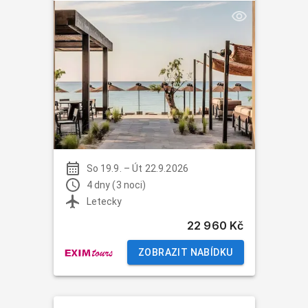
So 19.9.
–
Út 22.9.2026
4 dny (3 noci)
Letecky
22 960 Kč
ZOBRAZIT NABÍDKU