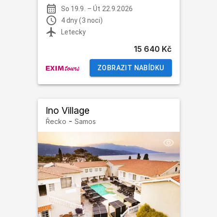
So 19.9.
–
Út 22.9.2026
4 dny (3 noci)
Letecky
15 640 Kč
ZOBRAZIT NABÍDKU
Ino Village
-
Řecko
Samos