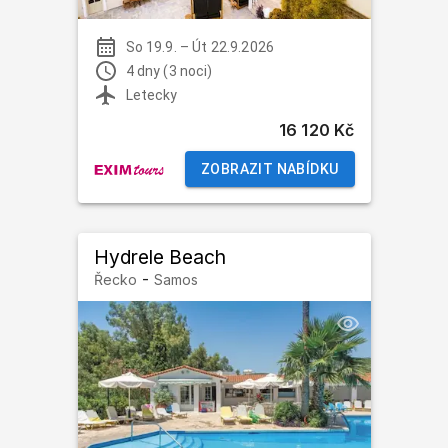
So 19.9.
–
Út 22.9.2026
4 dny (3 noci)
Letecky
16 120 Kč
ZOBRAZIT NABÍDKU
Hydrele Beach
-
Řecko
Samos