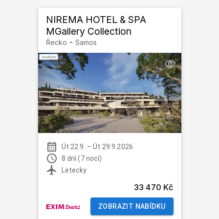
NIREMA HOTEL & SPA
MGallery Collection
-
Řecko
Samos
Út 22.9.
–
Út 29.9.2026
8 dní (7 nocí)
Letecky
33 470 Kč
ZOBRAZIT NABÍDKU