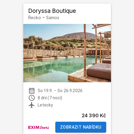
Doryssa Boutique
-
Řecko
Samos
So 19.9.
–
So 26.9.2026
8 dní (7 nocí)
Letecky
24 390 Kč
ZOBRAZIT NABÍDKU