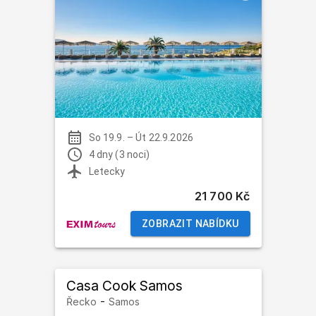
So 19.9.
–
Út 22.9.2026
4 dny (3 noci)
Letecky
21 700 Kč
ZOBRAZIT NABÍDKU
Casa Cook Samos
-
Řecko
Samos