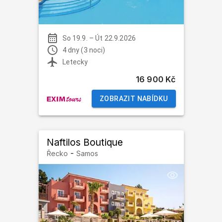
So 19.9.
–
Út 22.9.2026
4 dny (3 noci)
Letecky
16 900 Kč
ZOBRAZIT NABÍDKU
Naftilos Boutique
-
Řecko
Samos