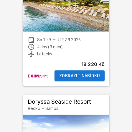
So 19.9.
–
Út 22.9.2026
4 dny (3 noci)
Letecky
18 220 Kč
ZOBRAZIT NABÍDKU
Doryssa Seaside Resort
-
Řecko
Samos