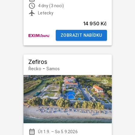
4 dny (3 noci)
Letecky
14 950 Kč
ZOBRAZIT NABÍDKU
Zefiros
-
Řecko
Samos
Út 1.9.
–
So 5.9.2026