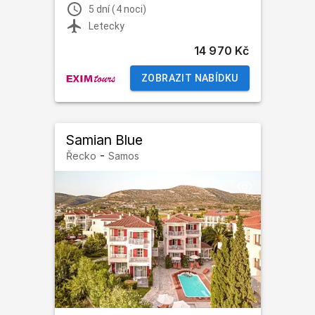
5 dní (4 noci)
Letecky
14 970 Kč
ZOBRAZIT NABÍDKU
Samian Blue
-
Řecko
Samos