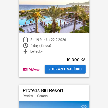
So 19.9.
–
Út 22.9.2026
4 dny (3 noci)
Letecky
19 390 Kč
ZOBRAZIT NABÍDKU
Proteas Blu Resort
-
Řecko
Samos