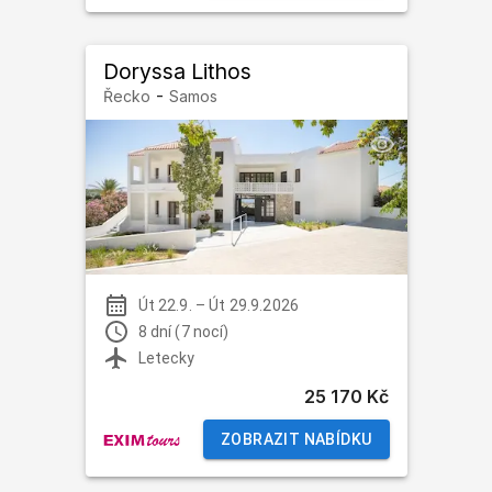
Doryssa Lithos
-
Řecko
Samos
Út 22.9.
–
Út 29.9.2026
8 dní (7 nocí)
Letecky
25 170 Kč
ZOBRAZIT NABÍDKU