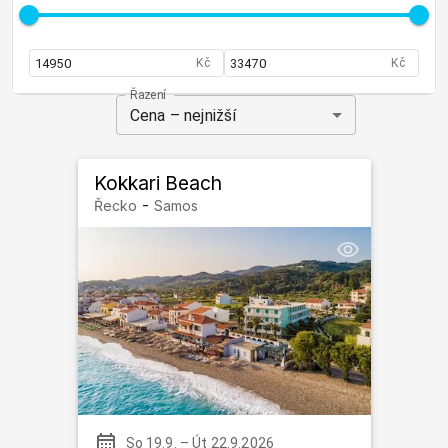
Kč
Kč
Řazení
Cena – nejnižší
Kokkari Beach
-
Řecko
Samos
So 19.9.
–
Út 22.9.2026