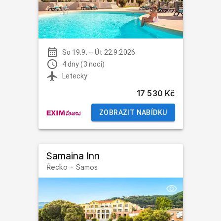
So 19.9.
–
Út 22.9.2026
4 dny (3 noci)
Letecky
17 530 Kč
ZOBRAZIT NABÍDKU
Samaina Inn
-
Řecko
Samos