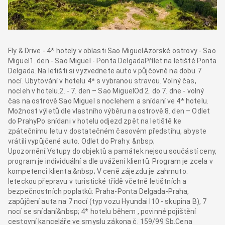
Fly & Drive - 4* hotely v oblasti Sao MiguelAzorské ostrovy - Sao
Miguel1. den - Sao Miguel - Ponta DelgadaPřílet na letiště Ponta
Delgada. Na letišti si vyzvednete auto v půjčovně na dobu 7
nocí. Ubytování v hotelu 4* s vybranou stravou. Volný čas,
nocleh v hotelu.2. - 7. den – Sao MiguelOd 2. do 7. dne - volný
čas na ostrově Sao Miguel s noclehem a snídaní ve 4* hotelu.
Možnost výletů dle vlastního výběru na ostrově.8. den – Odlet
do PrahyPo snídani v hotelu odjezd zpět na letiště ke
zpátečnímu letu v dostatečném časovém předstihu, abyste
vrátili vypůjčené auto. Odlet do Prahy. &nbsp;
Upozornění:Vstupy do objektů a památek nejsou součástí ceny,
program je individuální a dle uvážení klientů. Program je zcela v
kompetenci klienta.&nbsp; V ceně zájezdu je zahrnuto:
leteckou přepravu v turistické třídě včetně letištních a
bezpečnostních poplatků: Praha-Ponta Delgada-Praha,
zapůjčení auta na 7 nocí (typ vozu Hyundai I10 - skupina B), 7
nocí se snídaní&nbsp; 4* hotelu během , povinné pojištění
cestovní kanceláře ve smyslu zákona č. 159/99 Sb.Cena