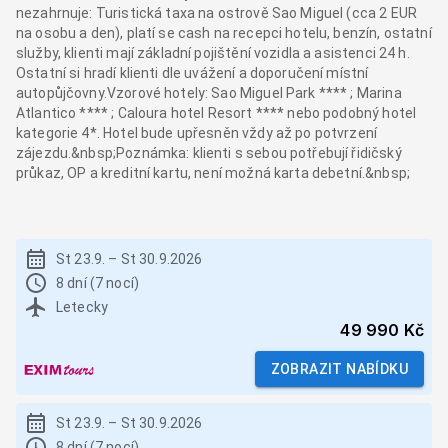
nezahrnuje: Turistická taxa na ostrově Sao Miguel (cca 2 EUR
na osobu a den), platí se cash na recepci hotelu, benzín, ostatní
služby, klienti mají základní pojištění vozidla a asistenci 24 h.
Ostatní si hradí klienti dle uvážení a doporučení místní
autopůjčovny.Vzorové hotely: Sao Miguel Park **** ; Marina
Atlantico **** ; Caloura hotel Resort **** nebo podobný hotel
kategorie 4*. Hotel bude upřesněn vždy až po potvrzení
zájezdu.&nbsp;Poznámka: klienti s sebou potřebují řidičský
průkaz, OP a kreditní kartu, není možná karta debetní.&nbsp;
St 23.9.
–
St 30.9.2026
8 dní (7 nocí)
Letecky
49 990 Kč
ZOBRAZIT NABÍDKU
St 23.9.
–
St 30.9.2026
8 dní (7 nocí)