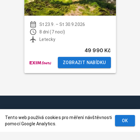
St 23.9.
–
St 30.9.2026
8 dní (7 nocí)
Letecky
49 990 Kč
ZOBRAZIT NABÍDKU
Podmínky
Tento web používá cookies pro měření návštěvnosti
Kontakt
OK
pomocí Google Analytics.
© 2024–
2026
Dovolenaaa.cz |
Vytvořil
Palavaart.cz