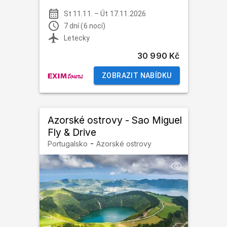
St 11.11.
–
Út 17.11.2026
7 dní (6 nocí)
Letecky
30 990 Kč
ZOBRAZIT NABÍDKU
Azorské ostrovy - Sao Miguel
Fly & Drive
-
Portugalsko
Azorské ostrovy