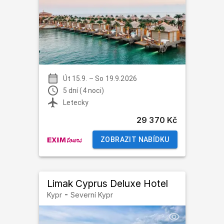
Út 15.9.
–
So 19.9.2026
5 dní (4 noci)
Letecky
29 370 Kč
ZOBRAZIT NABÍDKU
Limak Cyprus Deluxe Hotel
-
Kypr
Severní Kypr