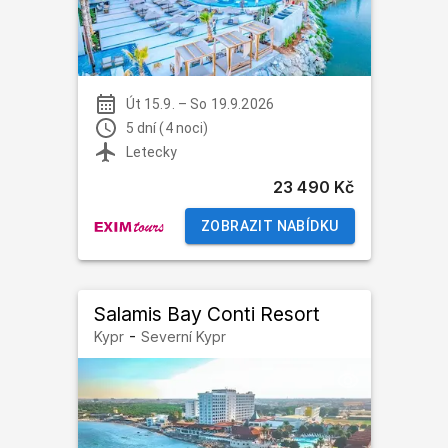
Út 15.9.
–
So 19.9.2026
5 dní (4 noci)
Letecky
23 490 Kč
ZOBRAZIT NABÍDKU
Salamis Bay Conti Resort
-
Kypr
Severní Kypr