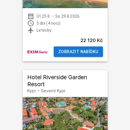
Út 25.8.
–
So 29.8.2026
5 dní (4 noci)
Letecky
22 120 Kč
ZOBRAZIT NABÍDKU
Hotel Riverside Garden
Resort
-
Kypr
Severní Kypr