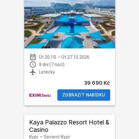
Út 20.10.
–
Út 27.10.2026
8 dní (7 nocí)
Letecky
39 690 Kč
ZOBRAZIT NABÍDKU
Kaya Palazzo Resort Hotel &
Casino
-
Kypr
Severní Kypr