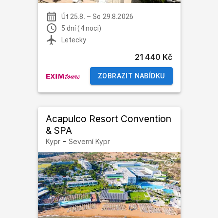
Út 25.8.
–
So 29.8.2026
5 dní (4 noci)
Letecky
21 440 Kč
ZOBRAZIT NABÍDKU
Acapulco Resort Convention
& SPA
-
Kypr
Severní Kypr