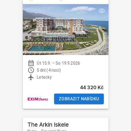
Út 15.9.
–
So 19.9.2026
5 dní (4 noci)
Letecky
44 320 Kč
ZOBRAZIT NABÍDKU
The Arkin Iskele