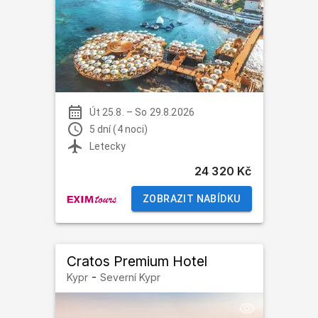
Út 25.8.
–
So 29.8.2026
5 dní (4 noci)
Letecky
24 320 Kč
ZOBRAZIT NABÍDKU
Cratos Premium Hotel
-
Kypr
Severní Kypr