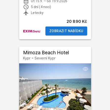
Út 15.9.
–
So 19.9.2026
5 dní (4 noci)
Letecky
20 890 Kč
ZOBRAZIT NABÍDKU
Mimoza Beach Hotel
-
Kypr
Severní Kypr