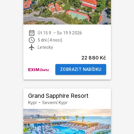
Út 15.9.
–
So 19.9.2026
5 dní (4 noci)
Letecky
22 880 Kč
ZOBRAZIT NABÍDKU
Grand Sapphire Resort
-
Kypr
Severní Kypr