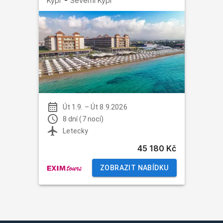
-
Kypr
Severní Kypr
Út 1.9.
–
Út 8.9.2026
8 dní (7 nocí)
Letecky
45 180 Kč
ZOBRAZIT NABÍDKU