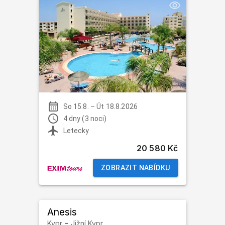
So 15.8.
–
Út 18.8.2026
4 dny (3 noci)
Letecky
20 580 Kč
ZOBRAZIT NABÍDKU
Anesis
-
Kypr
Jižní Kypr