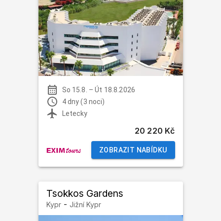
So 15.8.
–
Út 18.8.2026
4 dny (3 noci)
Letecky
20 220 Kč
ZOBRAZIT NABÍDKU
Tsokkos Gardens
-
Kypr
Jižní Kypr