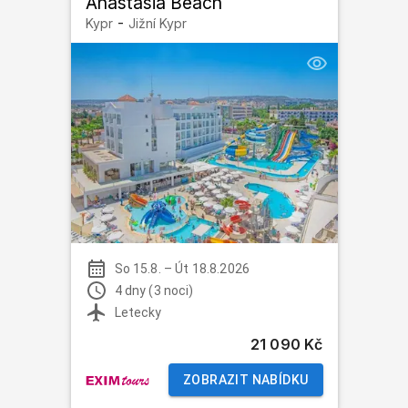
Anastasia Beach
-
Kypr
Jižní Kypr
So 15.8.
–
Út 18.8.2026
4 dny (3 noci)
Letecky
21 090 Kč
ZOBRAZIT NABÍDKU