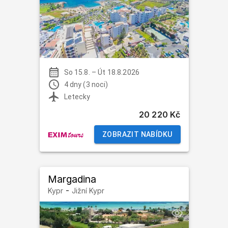
So 15.8.
–
Út 18.8.2026
4 dny (3 noci)
Letecky
20 220 Kč
ZOBRAZIT NABÍDKU
Margadina
-
Kypr
Jižní Kypr