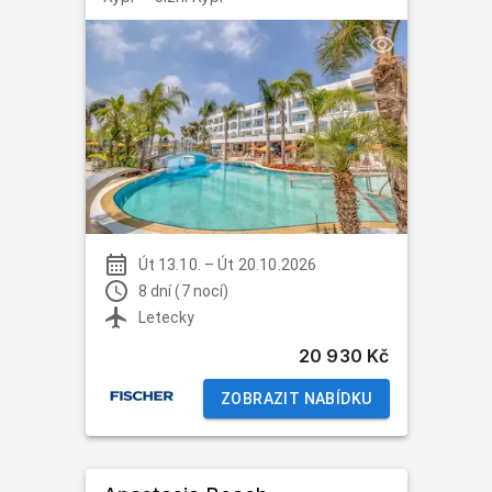
Út 13.10.
–
Út 20.10.2026
8 dní (7 nocí)
Letecky
20 930 Kč
ZOBRAZIT NABÍDKU