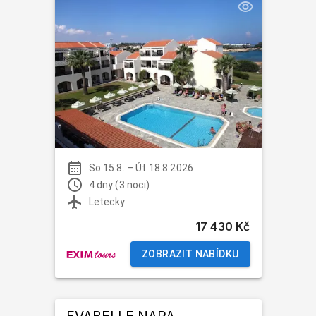
So 15.8.
–
Út 18.8.2026
4 dny (3 noci)
Letecky
17 430 Kč
ZOBRAZIT NABÍDKU