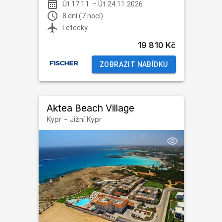
Út 17.11.
–
Út 24.11.2026
8 dní (7 nocí)
Letecky
19 810 Kč
ZOBRAZIT NABÍDKU
Aktea Beach Village
-
Kypr
Jižní Kypr