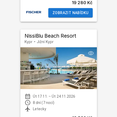
19 280 Kč
ZOBRAZIT NABÍDKU
NissiBlu Beach Resort
-
Kypr
Jižní Kypr
Út 17.11.
–
Út 24.11.2026
8 dní (7 nocí)
Letecky