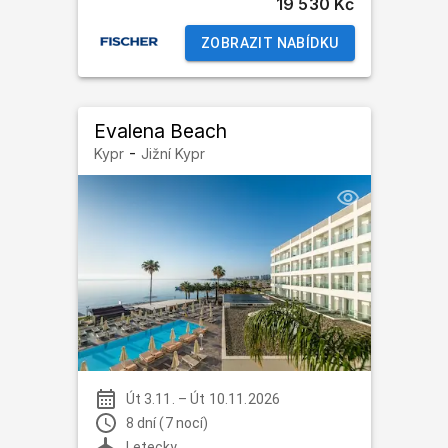
19 530 Kč
ZOBRAZIT NABÍDKU
Evalena Beach
-
Kypr
Jižní Kypr
Út 3.11.
–
Út 10.11.2026
8 dní (7 nocí)
Letecky