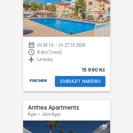
Út 20.10.
–
Út 27.10.2026
8 dní (7 nocí)
Letecky
15 990 Kč
ZOBRAZIT NABÍDKU
Anthea Apartments
-
Kypr
Jižní Kypr