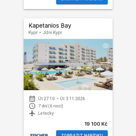
Kapetanios Bay
-
Kypr
Jižní Kypr
Út 27.10.
–
Út 3.11.2026
7 dní (6 nocí)
Letecky
19 100 Kč
ZOBRAZIT NABÍDKU