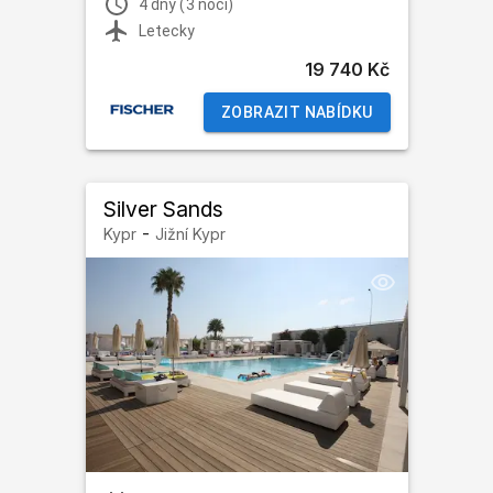
4 dny (3 noci)
Letecky
19 740 Kč
ZOBRAZIT NABÍDKU
Silver Sands
-
Kypr
Jižní Kypr