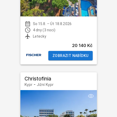
So 15.8.
–
Út 18.8.2026
4 dny (3 noci)
Letecky
20 140 Kč
ZOBRAZIT NABÍDKU
Christofinia
-
Kypr
Jižní Kypr