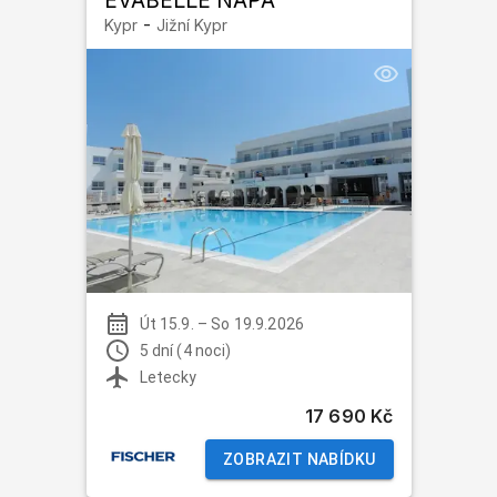
EVABELLE NAPA
-
Kypr
Jižní Kypr
Út 15.9.
–
So 19.9.2026
5 dní (4 noci)
Letecky
17 690 Kč
ZOBRAZIT NABÍDKU