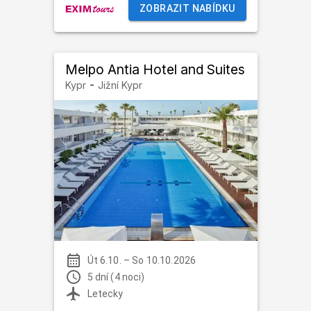
ZOBRAZIT NABÍDKU
Melpo Antia Hotel and Suites
-
Kypr
Jižní Kypr
Út 6.10.
–
So 10.10.2026
5 dní (4 noci)
Letecky