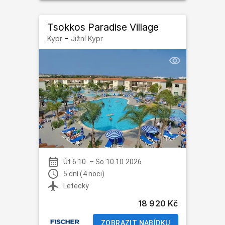
Tsokkos Paradise Village
-
Kypr
Jižní Kypr
Út 6.10.
–
So 10.10.2026
5 dní (4 noci)
Letecky
18 920 Kč
ZOBRAZIT NABÍDKU