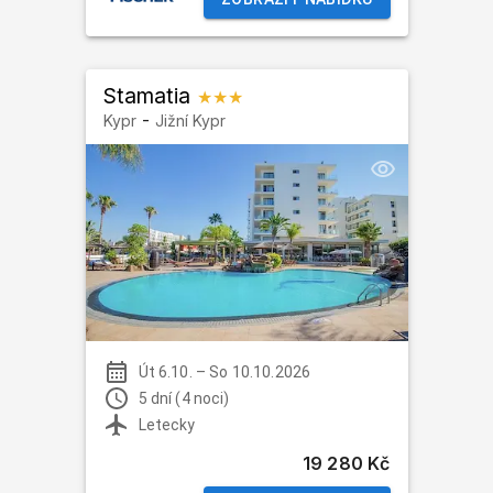
Stamatia
★★★
-
Kypr
Jižní Kypr
Út 6.10.
–
So 10.10.2026
5 dní (4 noci)
Letecky
19 280 Kč