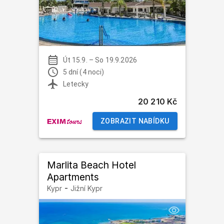
Út 15.9.
–
So 19.9.2026
5 dní (4 noci)
Letecky
20 210 Kč
ZOBRAZIT NABÍDKU
Marlita Beach Hotel
Apartments
-
Kypr
Jižní Kypr