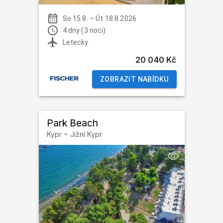
So 15.8.
–
Út 18.8.2026
4 dny (3 noci)
Letecky
20 040 Kč
ZOBRAZIT NABÍDKU
Park Beach
-
Kypr
Jižní Kypr