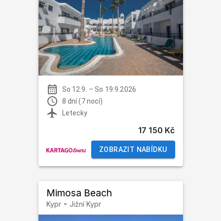
So 12.9.
–
So 19.9.2026
8 dní (7 nocí)
Letecky
17 150 Kč
ZOBRAZIT NABÍDKU
Mimosa Beach
-
Kypr
Jižní Kypr