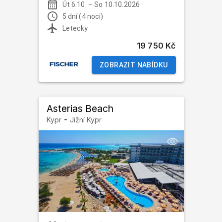
Út 6.10.
–
So 10.10.2026
5 dní (4 noci)
Letecky
19 750 Kč
ZOBRAZIT NABÍDKU
Asterias Beach
-
Kypr
Jižní Kypr