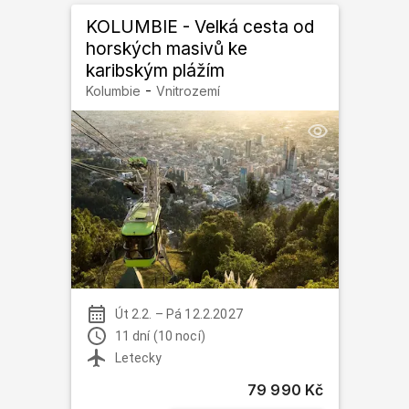
KOLUMBIE - Velká cesta od
horských masivů ke
karibským plážím
-
Kolumbie
Vnitrozemí
Út 2.2.
–
Pá 12.2.2027
11 dní (10 nocí)
Letecky
79 990 Kč