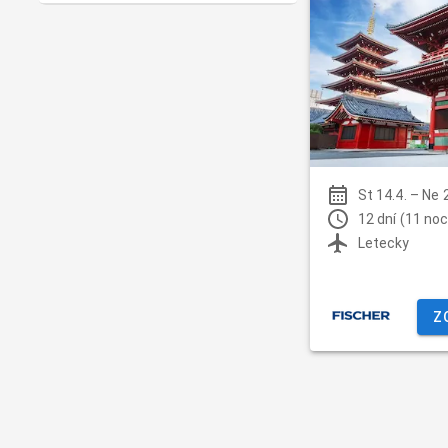
St 14.4.
–
Ne 
12 dní (11 noc
Letecky
Z