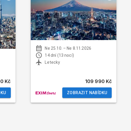
Ne 25.10.
–
Ne 8.11.2026
14 dní (13 nocí)
Letecky
10 Kč
109 990 Kč
DKU
ZOBRAZIT NABÍDKU