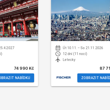
25.4.2027
Út 10.11.
–
So 21.11.2026
í)
12 dní (11 nocí)
Letecky
74 990 Kč
87 7
OBRAZIT NABÍDKU
ZOBRAZIT NABÍ