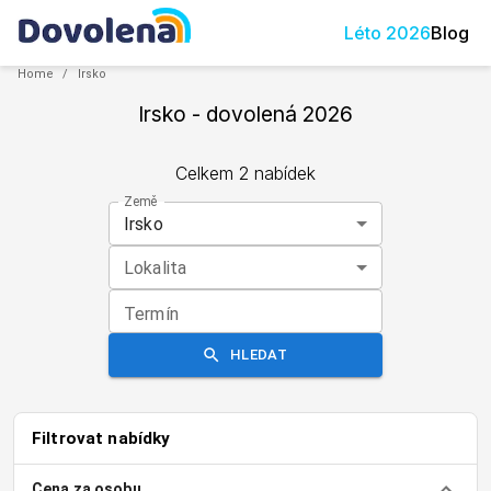
Léto
2026
Blog
Home
/
Irsko
Irsko
- dovolená
2026
Celkem
2
nabídek
Země
Irsko
Lokalita
Termín
HLEDAT
Filtrovat nabídky
Cena za osobu