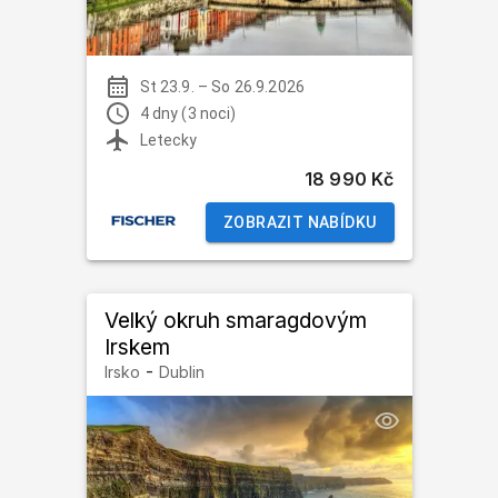
St 23.9.
–
So 26.9.2026
4 dny (3 noci)
Letecky
18 990 Kč
ZOBRAZIT NABÍDKU
Velký okruh smaragdovým
Irskem
-
Irsko
Dublin