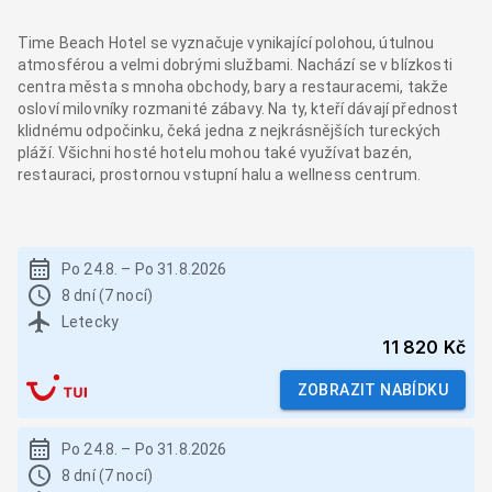
Time Beach Hotel se vyznačuje vynikající polohou, útulnou
atmosférou a velmi dobrými službami. Nachází se v blízkosti
centra města s mnoha obchody, bary a restauracemi, takže
osloví milovníky rozmanité zábavy. Na ty, kteří dávají přednost
klidnému odpočinku, čeká jedna z nejkrásnějších tureckých
pláží. Všichni hosté hotelu mohou také využívat bazén,
restauraci, prostornou vstupní halu a wellness centrum.
Po 24.8.
–
Po 31.8.2026
8 dní (7 nocí)
Letecky
11 820 Kč
ZOBRAZIT NABÍDKU
Po 24.8.
–
Po 31.8.2026
8 dní (7 nocí)