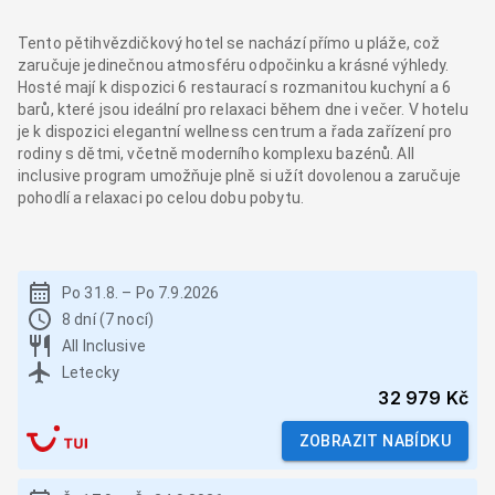
Tento pětihvězdičkový hotel se nachází přímo u pláže, což
zaručuje jedinečnou atmosféru odpočinku a krásné výhledy.
Hosté mají k dispozici 6 restaurací s rozmanitou kuchyní a 6
barů, které jsou ideální pro relaxaci během dne i večer. V hotelu
je k dispozici elegantní wellness centrum a řada zařízení pro
rodiny s dětmi, včetně moderního komplexu bazénů. All
inclusive program umožňuje plně si užít dovolenou a zaručuje
pohodlí a relaxaci po celou dobu pobytu.
Po 31.8.
–
Po 7.9.2026
8 dní (7 nocí)
All Inclusive
Letecky
32 979 Kč
ZOBRAZIT NABÍDKU