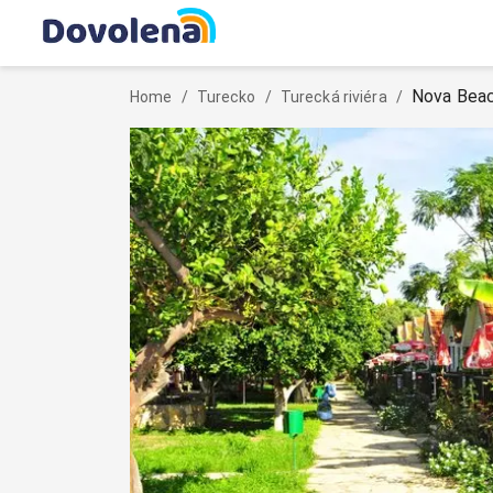
Nova Bea
Home
/
Turecko
/
Turecká riviéra
/