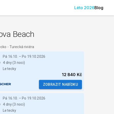
Léto
2026
Blog
ova Beach
ecko
-
Turecká riviéra
Pá 16.10.
–
Po 19.10.2026
4 dny (3 noci)
Letecky
12 840 Kč
ZOBRAZIT NABÍDKU
Pá 16.10.
–
Po 19.10.2026
4 dny (3 noci)
Letecky