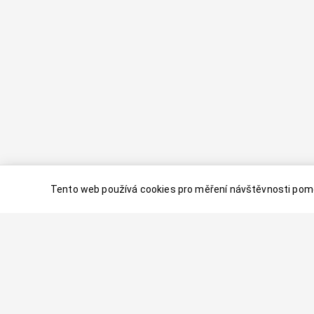
Tento web používá cookies pro měření návštěvnosti pomo
© 2024–
2026
Dovolenaaa.cz |
Vytvořil
Palavaart.cz