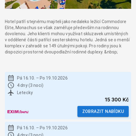
Hotel patří stejnému majiteli jako nedaleko ležící Commodore
Elite, Monachus se však zaměřuje především na rodinnou
dovolenou. Jeho klienti mohou využívat skluzavek umístěných
v oddělené části patřící sesterskému hotelu. Jedná se o menší
komplex v zahradě se 149 útulnými pokoji. Pro rodiny jsou k
dispozici prostorné dvoupodlažní rodinné duplexy. &nbsp;
Pá 16.10.
–
Po 19.10.2026
4 dny (3 noci)
Letecky
15 300 Kč
ZOBRAZIT NABÍDKU
Pá 16.10.
–
Po 19.10.2026
4 dny (3 noci)