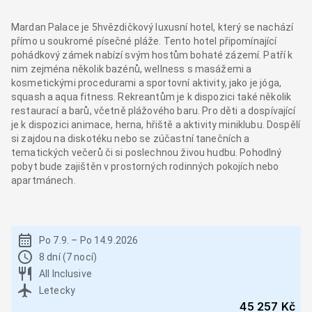
Mardan Palace je 5hvězdičkový luxusní hotel, který se nachází
přímo u soukromé písečné pláže. Tento hotel připomínající
pohádkový zámek nabízí svým hostům bohaté zázemí. Patří k
nim zejména několik bazénů, wellness s masážemi a
kosmetickými procedurami a sportovní aktivity, jako je jóga,
squash a aqua fitness. Rekreantům je k dispozici také několik
restaurací a barů, včetně plážového baru. Pro děti a dospívající
je k dispozici animace, herna, hřiště a aktivity miniklubu. Dospělí
si zajdou na diskotéku nebo se zúčastní tanečních a
tematických večerů či si poslechnou živou hudbu. Pohodlný
pobyt bude zajištěn v prostorných rodinných pokojích nebo
apartmánech.
Po 7.9.
–
Po 14.9.2026
8 dní (7 nocí)
All Inclusive
Letecky
45 257 Kč