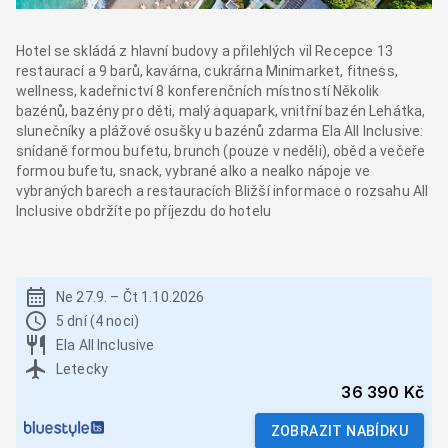
Hotel se skládá z hlavní budovy a přilehlých vil Recepce 13
restaurací a 9 barů, kavárna, cukrárna Minimarket, fitness,
wellness, kadeřnictví 8 konferenčních místností Několik
bazénů, bazény pro děti, malý aquapark, vnitřní bazén Lehátka,
slunečníky a plážové osušky u bazénů zdarma Ela All Inclusive:
snídaně formou bufetu, brunch (pouze v neděli), oběd a večeře
formou bufetu, snack, vybrané alko a nealko nápoje ve
vybraných barech a restauracích Bližší informace o rozsahu All
Inclusive obdržíte po příjezdu do hotelu
Ne 27.9.
–
Čt 1.10.2026
5 dní (4 noci)
Ela All Inclusive
Letecky
36 390 Kč
ZOBRAZIT NABÍDKU