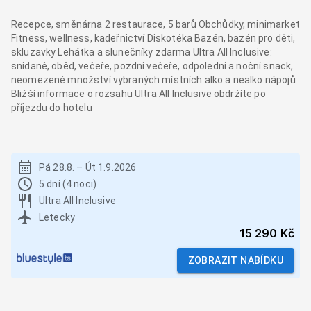
Recepce, směnárna 2 restaurace, 5 barů Obchůdky, minimarket
Fitness, wellness, kadeřnictví Diskotéka Bazén, bazén pro děti,
skluzavky Lehátka a slunečníky zdarma Ultra All Inclusive:
snídaně, oběd, večeře, pozdní večeře, odpolední a noční snack,
neomezené množství vybraných místních alko a nealko nápojů
Bližší informace o rozsahu Ultra All Inclusive obdržíte po
příjezdu do hotelu
Pá 28.8.
–
Út 1.9.2026
5 dní (4 noci)
Ultra All Inclusive
Letecky
15 290 Kč
ZOBRAZIT NABÍDKU