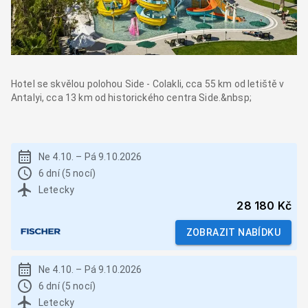
Hotel se skvělou polohou Side - Colakli, cca 55 km od letiště v
Antalyi, cca 13 km od historického centra Side.&nbsp;
Ne 4.10.
–
Pá 9.10.2026
6 dní (5 nocí)
Letecky
28 180 Kč
ZOBRAZIT NABÍDKU
Ne 4.10.
–
Pá 9.10.2026
6 dní (5 nocí)
Letecky