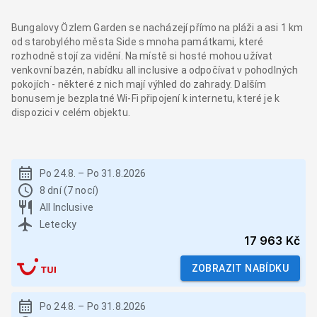
Bungalovy Özlem Garden se nacházejí přímo na pláži a asi 1 km
od starobylého města Side s mnoha památkami, které
rozhodně stojí za vidění. Na místě si hosté mohou užívat
venkovní bazén, nabídku all inclusive a odpočívat v pohodlných
pokojích - některé z nich mají výhled do zahrady. Dalším
bonusem je bezplatné Wi-Fi připojení k internetu, které je k
dispozici v celém objektu.
Po 24.8.
–
Po 31.8.2026
8 dní (7 nocí)
All Inclusive
Letecky
17 963 Kč
ZOBRAZIT NABÍDKU
Po 24.8.
–
Po 31.8.2026