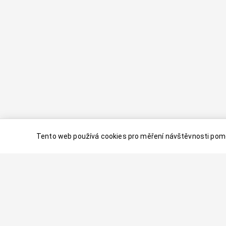
Tento web používá cookies pro měření návštěvnosti pomo
© 2024–
2026
Dovolenaaa.cz |
Vytvořil
Palavaart.cz