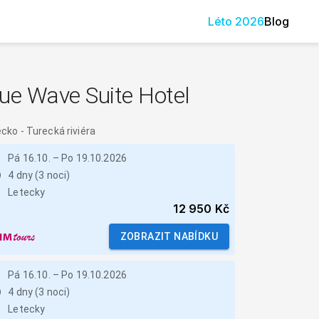
Léto
2026
Blog
ue Wave Suite Hotel
ecko
-
Turecká riviéra
Pá 16.10.
–
Po 19.10.2026
4 dny (3 noci)
Letecky
12 950 Kč
ZOBRAZIT NABÍDKU
Pá 16.10.
–
Po 19.10.2026
4 dny (3 noci)
Letecky