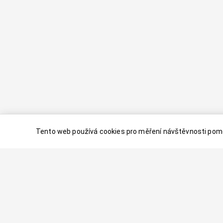
Tento web používá cookies pro měření návštěvnosti pomo
© 2024–
2026
Dovolenaaa.cz |
Vytvořil
Palavaart.cz