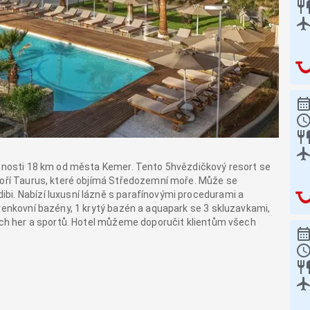
álenosti 18 km od města Kemer. Tento 5hvězdičkový resort se
hoří Taurus, které objímá Středozemní moře. Může se
bi. Nabízí luxusní lázně s parafínovými procedurami a
 venkovní bazény, 1 krytý bazén a aquapark se 3 skluzavkami,
ších her a sportů. Hotel můžeme doporučit klientům všech