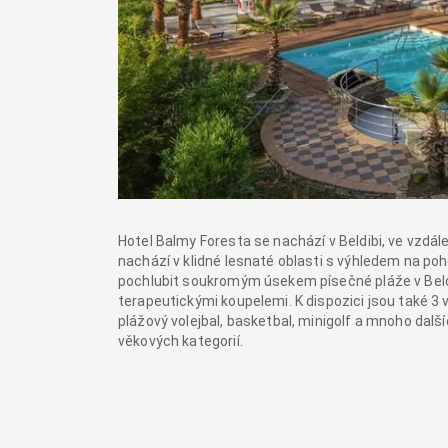
Hotel Balmy Foresta se nachází v Beldibi, ve vzd
nachází v klidné lesnaté oblasti s výhledem na po
pochlubit soukromým úsekem písečné pláže v Beldi
terapeutickými koupelemi. K dispozici jsou také 3
plážový volejbal, basketbal, minigolf a mnoho dal
věkových kategorií.