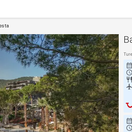
esta
B
Tur