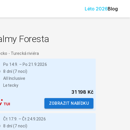
Léto
2026
Blog
almy Foresta
ecko
-
Turecká riviéra
Po 14.9.
–
Po 21.9.2026
8 dní (7 nocí)
All Inclusive
Letecky
31 198 Kč
ZOBRAZIT NABÍDKU
Čt 17.9.
–
Čt 24.9.2026
8 dní (7 nocí)