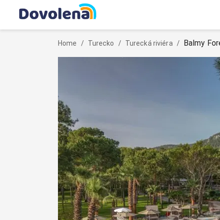
Balmy For
Home
/
Turecko
/
Turecká riviéra
/