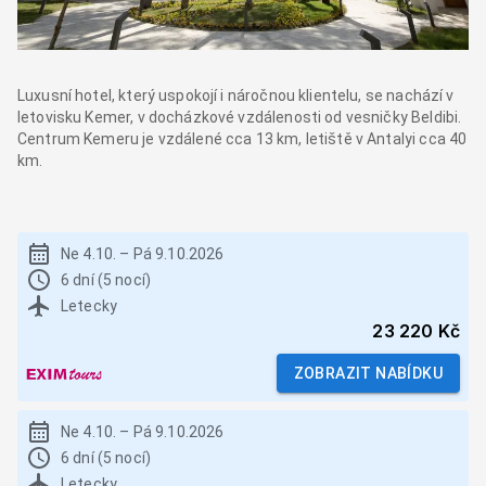
Luxusní hotel, který uspokojí i náročnou klientelu, se nachází v
letovisku Kemer, v docházkové vzdálenosti od vesničky Beldibi.
Centrum Kemeru je vzdálené cca 13 km, letiště v Antalyi cca 40
km.
Ne 4.10.
–
Pá 9.10.2026
6 dní (5 nocí)
Letecky
23 220 Kč
ZOBRAZIT NABÍDKU
Ne 4.10.
–
Pá 9.10.2026
6 dní (5 nocí)
Letecky