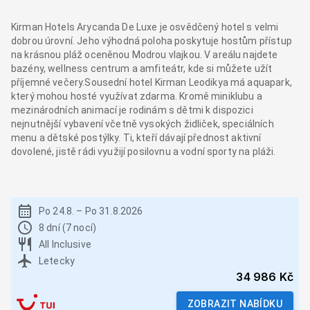
Kirman Hotels Arycanda De Luxe je osvědčený hotel s velmi
dobrou úrovní. Jeho výhodná poloha poskytuje hostům přístup
na krásnou pláž oceněnou Modrou vlajkou. V areálu najdete
bazény, wellness centrum a amfiteátr, kde si můžete užít
příjemné večery.Sousední hotel Kirman Leodikya má aquapark,
který mohou hosté využívat zdarma. Kromě miniklubu a
mezinárodních animací je rodinám s dětmi k dispozici
nejnutnější vybavení včetně vysokých židliček, speciálních
menu a dětské postýlky. Ti, kteří dávají přednost aktivní
dovolené, jistě rádi využijí posilovnu a vodní sporty na pláži.
Po 24.8.
–
Po 31.8.2026
8 dní (7 nocí)
All Inclusive
Letecky
34 986 Kč
ZOBRAZIT NABÍDKU