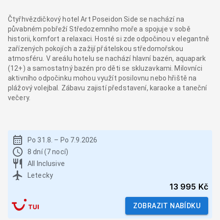
Čtyřhvězdičkový hotel Art Poseidon Side se nachází na
půvabném pobřeží Středozemního moře a spojuje v sobě
historii, komfort a relaxaci. Hosté si zde odpočinou v elegantně
zařízených pokojích a zažijí přátelskou středomořskou
atmosféru. V areálu hotelu se nachází hlavní bazén, aquapark
(12+) a samostatný bazén pro děti se skluzavkami. Milovníci
aktivního odpočinku mohou využít posilovnu nebo hřiště na
plážový volejbal. Zábavu zajistí představení, karaoke a taneční
večery.
Po 31.8.
–
Po 7.9.2026
8 dní (7 nocí)
All Inclusive
Letecky
13 995 Kč
ZOBRAZIT NABÍDKU