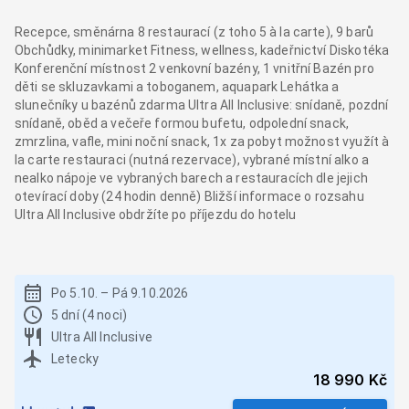
Recepce, směnárna 8 restaurací (z toho 5 à la carte), 9 barů
Obchůdky, minimarket Fitness, wellness, kadeřnictví Diskotéka
Konferenční místnost 2 venkovní bazény, 1 vnitřní Bazén pro
děti se skluzavkami a toboganem, aquapark Lehátka a
slunečníky u bazénů zdarma Ultra All Inclusive: snídaně, pozdní
snídaně, oběd a večeře formou bufetu, odpolední snack,
zmrzlina, vaﬂe, mini noční snack, 1x za pobyt možnost využít à
la carte restauraci (nutná rezervace), vybrané místní alko a
nealko nápoje ve vybraných barech a restauracích dle jejich
otevírací doby (24 hodin denně) Bližší informace o rozsahu
Ultra All Inclusive obdržíte po příjezdu do hotelu
Po 5.10.
–
Pá 9.10.2026
5 dní (4 noci)
Ultra All Inclusive
Letecky
18 990 Kč