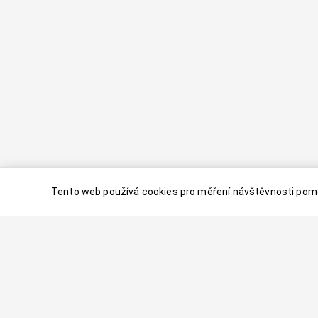
Tento web používá cookies pro měření návštěvnosti pomo
© 2024–
2026
Dovolenaaa.cz |
Vytvořil
Palavaart.cz