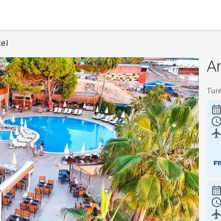
tel
An
Tur