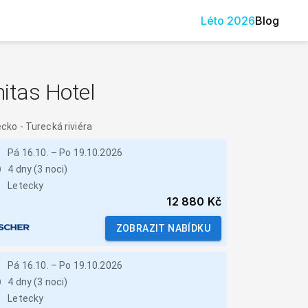
Léto
2026
Blog
itas Hotel
ecko
-
Turecká riviéra
Pá 16.10.
–
Po 19.10.2026
4 dny (3 noci)
Letecky
12 880 Kč
ZOBRAZIT NABÍDKU
Pá 16.10.
–
Po 19.10.2026
4 dny (3 noci)
Letecky