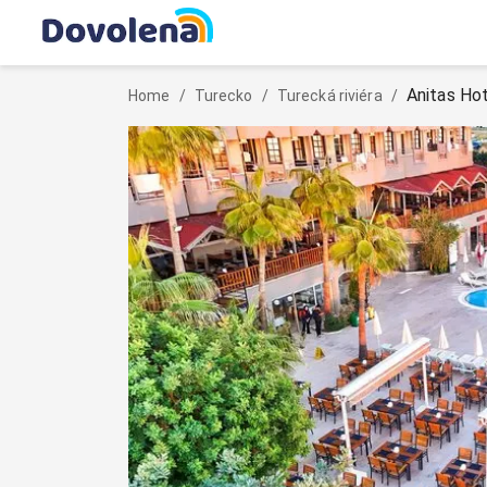
Anitas Ho
Home
/
Turecko
/
Turecká riviéra
/