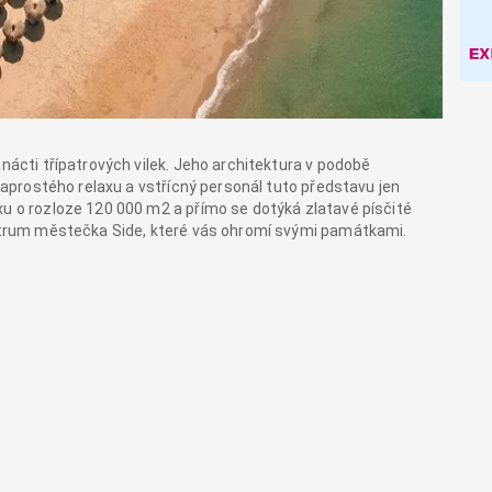
anácti třípatrových vilek. Jeho architektura v podobě
 naprostého relaxu a vstřícný personál tuto představu jen
xu o rozloze 120 000 m2 a přímo se dotýká zlatavé písčité
centrum městečka Side, které vás ohromí svými památkami.