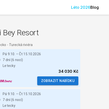
Léto
2026
Blog
i Bey Resort
ecko
-
Turecká riviéra
Pá 9.10.
–
Čt 15.10.2026
7 dní (6 nocí)
Letecky
34 030 Kč
ZOBRAZIT NABÍDKU
Pá 9.10.
–
Čt 15.10.2026
7 dní (6 nocí)
Letecky