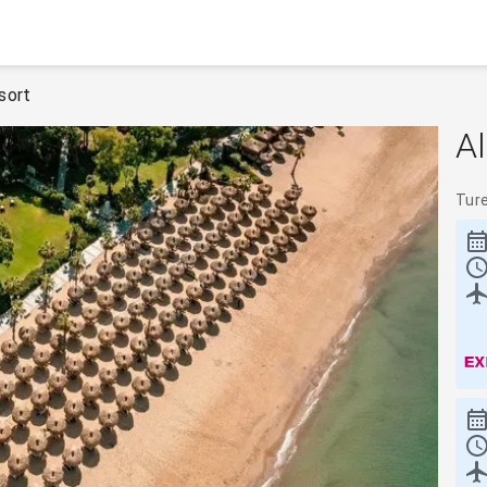
sort
Al
Tur