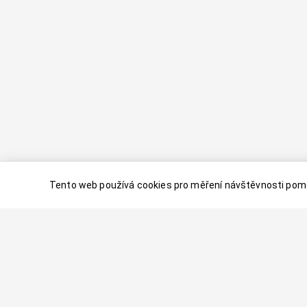
Tento web používá cookies pro měření návštěvnosti pomo
© 2024–
2026
Dovolenaaa.cz |
Vytvořil
Palavaart.cz