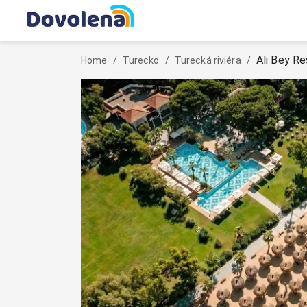
Ali Bey Re
Home
/
Turecko
/
Turecká riviéra
/