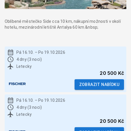
Oblíbené městečko Side cca 10 km, nákupní možnosti v okolí
hotelu, mezinárodní letiště Antalya 60 km.&nbsp;
Pá 16.10.
–
Po 19.10.2026
4 dny (3 noci)
Letecky
20 500 Kč
ZOBRAZIT NABÍDKU
Pá 16.10.
–
Po 19.10.2026
4 dny (3 noci)
Letecky
20 500 Kč