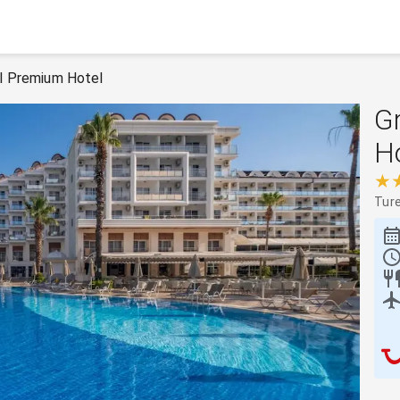
l Premium Hotel
G
H
★
Tur