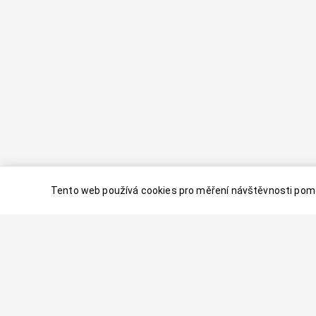
Tento web používá cookies pro měření návštěvnosti pomo
© 2024–
2026
Dovolenaaa.cz |
Vytvořil
Palavaart.cz