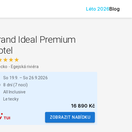
Léto
2026
Blog
rand Ideal Premium
otel
★★★★
ecko
-
Egejská riviéra
So 19.9.
–
So 26.9.2026
8 dní (7 nocí)
All Inclusive
Letecky
16 890 Kč
ZOBRAZIT NABÍDKU