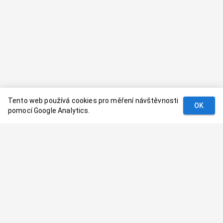
Tento web používá cookies pro měření návštěvnosti
OK
pomocí Google Analytics.
Podmínky
Kontakt
© 2024–
2026
Dovolenaaa.cz |
Vytvořil
Palavaart.cz