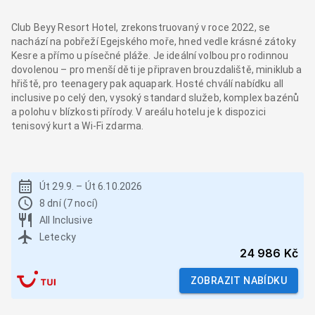
Club Beyy Resort Hotel, zrekonstruovaný v roce 2022, se
nachází na pobřeží Egejského moře, hned vedle krásné zátoky
Kesre a přímo u písečné pláže. Je ideální volbou pro rodinnou
dovolenou – pro menší děti je připraven brouzdaliště, miniklub a
hřiště, pro teenagery pak aquapark. Hosté chválí nabídku all
inclusive po celý den, vysoký standard služeb, komplex bazénů
a polohu v blízkosti přírody. V areálu hotelu je k dispozici
tenisový kurt a Wi-Fi zdarma.
Út 29.9.
–
Út 6.10.2026
8 dní (7 nocí)
All Inclusive
Letecky
24 986 Kč
ZOBRAZIT NABÍDKU