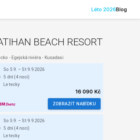
Léto
2026
Blog
ATIHAN BEACH RESORT
ecko
-
Egejská riviéra - Kusadasi
So 5.9.
–
St 9.9.2026
5 dní (4 noci)
Letecky
16 090 Kč
ZOBRAZIT NABÍDKU
So 5.9.
–
St 9.9.2026
5 dní (4 noci)
Letecky