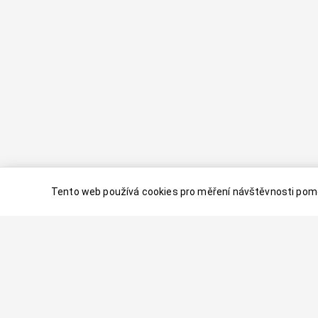
Tento web používá cookies pro měření návštěvnosti pomo
© 2024–
2026
Dovolenaaa.cz |
Vytvořil
Palavaart.cz