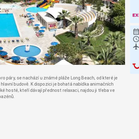
pro páry, se nachází u známé pláže Long Beach, od které je
hlavní budově. K dispozici je bohatá nabídka animačních
ké hosté, kteří dávají přednost relaxaci, najdou ji třeba ve
 bazénů.