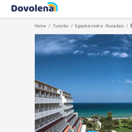
Home
/
Turecko
/
Egejská riviéra - Kusadasi
/