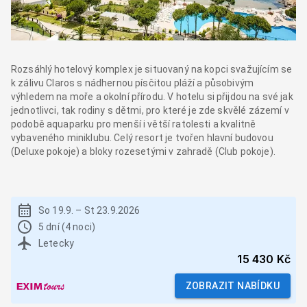
Rozsáhlý hotelový komplex je situovaný na kopci svažujícím se
k zálivu Claros s nádhernou písčitou pláží a působivým
výhledem na moře a okolní přírodu. V hotelu si přijdou na své jak
jednotlivci, tak rodiny s dětmi, pro které je zde skvělé zázemí v
podobě aquaparku pro menší i větší ratolesti a kvalitně
vybaveného miniklubu. Celý resort je tvořen hlavní budovou
(Deluxe pokoje) a bloky rozesetými v zahradě (Club pokoje).
So 19.9.
–
St 23.9.2026
5 dní (4 noci)
Letecky
15 430 Kč
ZOBRAZIT NABÍDKU