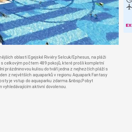
nějších oblastí Egejské Riviéry Selcuk/Ephesus, na pláži
, s celkovým počtem 489 pokojů, které prošli kompletní
lní prázdninovou kulisu dotváří jedna z nejhezčích pláží s
den z největších aquaparků v regionu Aquapark Fantasy
 hosty je vstup do aquaparku zdarma.&nbsp;Pobyt
vyhledávajícím aktivní dovolenou.