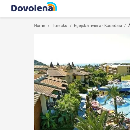
Home
/
Turecko
/
Egejská riviéra - Kusadasi
/