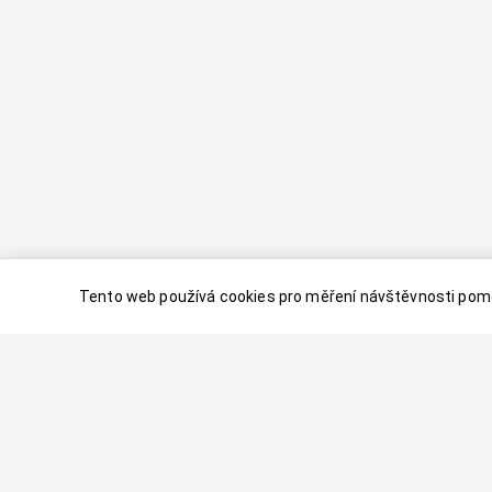
Tento web používá cookies pro měření návštěvnosti pomo
© 2024–
2026
Dovolenaaa.cz |
Vytvořil
Palavaart.cz