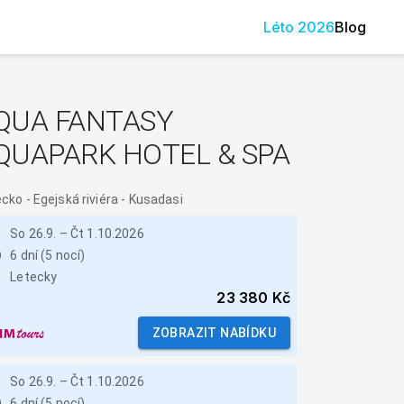
Léto
2026
Blog
QUA FANTASY
QUAPARK HOTEL & SPA
ecko
-
Egejská riviéra - Kusadasi
So 26.9.
–
Čt 1.10.2026
6 dní (5 nocí)
Letecky
23 380 Kč
ZOBRAZIT NABÍDKU
So 26.9.
–
Čt 1.10.2026
6 dní (5 nocí)