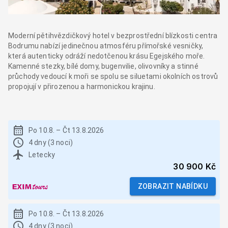
Moderní pětihvězdičkový hotel v bezprostřední blízkosti centra
Bodrumu nabízí jedinečnou atmosféru přímořské vesničky,
která autenticky odráží nedotčenou krásu Egejského moře.
Kamenné stezky, bílé domy, bugenvilie, olivovníky a stinné
průchody vedoucí k moři se spolu se siluetami okolních ostrovů
propojují v přirozenou a harmonickou krajinu.
Po 10.8.
–
Čt 13.8.2026
4 dny (3 noci)
Letecky
30 900 Kč
ZOBRAZIT NABÍDKU
Po 10.8.
–
Čt 13.8.2026
4 dny (3 noci)