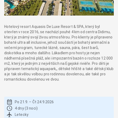
Hotelový resort Aquasis De Luxe Resort & SPA, který byl
otevřen v roce 2016, se nachází pouhé 4 km od centra Didimu,
který je známý svojí živou atmosférou. Pro klienty je připraveno
bohaté ultra all inclusive, jehož součástí je bohatý animační a
večerní program, turecké lázně, sauna, pára, šest barů,
diskotéka a mnoho dalšího. Lákadlem pro hosty je nejen
nádherná písečná pláž, ale i impozantní bazén o rozloze 12 000
m2, který je jedným z největších na Egejské riviéře. Pro děti je
připraven tematický aquapark,, dětské hřiště a také dětský klub
a je tak skvělou volbou pro rodinnou dovolenou, ale také pro
romantickou dovolenou ve dvou.
Po 21.9.
–
Čt 24.9.2026
4 dny (3 noci)
Letecky