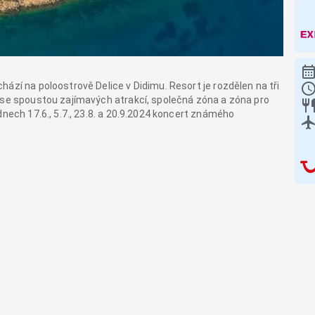
ází na poloostrově Delice v Didimu. Resort je rozdělen na tři
 se spoustou zajímavých atrakcí, společná zóna a zóna pro
dnech 17.6., 5.7., 23.8. a 20.9.2024 koncert známého