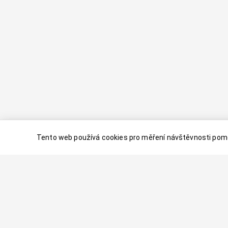
Tento web používá cookies pro měření návštěvnosti pomo
© 2024–
2026
Dovolenaaa.cz |
Vytvořil
Palavaart.cz