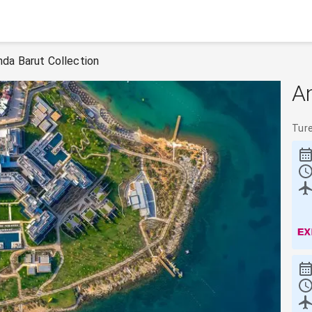
nda Barut Collection
An
Tur