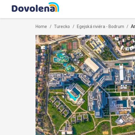
A
Home
/
Turecko
/
Egejská riviéra - Bodrum
/