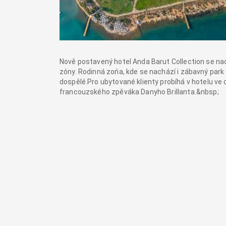
Nově postavený hotel Anda Barut Collection se nach
zóny. Rodinná zońa, kde se nachází i zábavný park
dospělé.Pro ubytované klienty probíhá v hotelu ve 
francouzského zpěváka Danyho Brillanta.&nbsp;