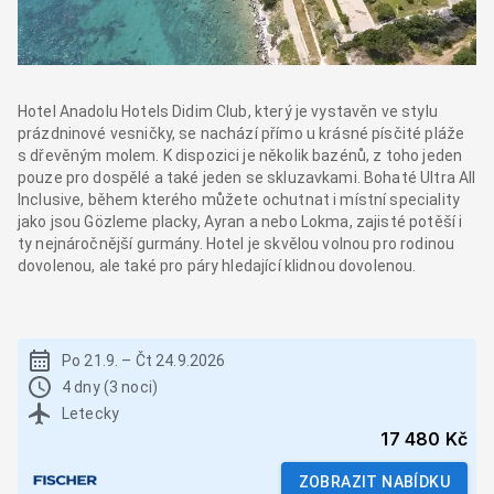
Hotel Anadolu Hotels Didim Club, který je vystavěn ve stylu
prázdninové vesničky, se nachází přímo u krásné písčité pláže
s dřevěným molem. K dispozici je několik bazénů, z toho jeden
pouze pro dospělé a také jeden se skluzavkami. Bohaté Ultra All
Inclusive, během kterého můžete ochutnat i místní speciality
jako jsou Gözleme placky, Ayran a nebo Lokma, zajisté potěší i
ty nejnáročnější gurmány. Hotel je skvělou volnou pro rodinou
dovolenou, ale také pro páry hledající klidnou dovolenou.
Po 21.9.
–
Čt 24.9.2026
4 dny (3 noci)
Letecky
17 480 Kč
ZOBRAZIT NABÍDKU