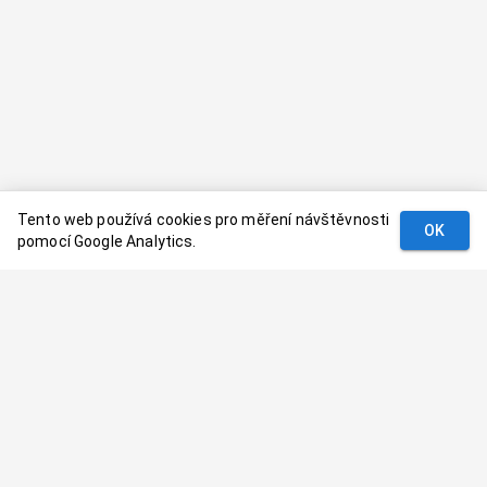
Tento web používá cookies pro měření návštěvnosti
OK
pomocí Google Analytics.
Podmínky
Kontakt
© 2024–
2026
Dovolenaaa.cz |
Vytvořil
Palavaart.cz