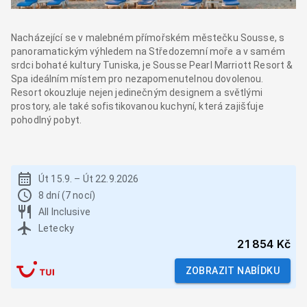
Nacházející se v malebném přímořském městečku Sousse, s
panoramatickým výhledem na Středozemní moře a v samém
srdci bohaté kultury Tuniska, je Sousse Pearl Marriott Resort &
Spa ideálním místem pro nezapomenutelnou dovolenou.
Resort okouzluje nejen jedinečným designem a světlými
prostory, ale také sofistikovanou kuchyní, která zajišťuje
pohodlný pobyt.
Út 15.9.
–
Út 22.9.2026
8 dní (7 nocí)
All Inclusive
Letecky
21 854 Kč
ZOBRAZIT NABÍDKU