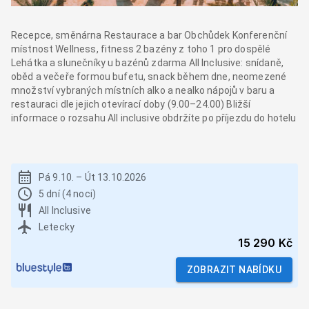
Recepce, směnárna Restaurace a bar Obchůdek Konferenční
místnost Wellness, fitness 2 bazény z toho 1 pro dospělé
Lehátka a slunečníky u bazénů zdarma All Inclusive: snídaně,
oběd a večeře formou bufetu, snack během dne, neomezené
množství vybraných místních alko a nealko nápojů v baru a
restauraci dle jejich otevírací doby (9.00–24.00) Bližší
informace o rozsahu All inclusive obdržíte po příjezdu do hotelu
Pá 9.10.
–
Út 13.10.2026
5 dní (4 noci)
All Inclusive
Letecky
15 290 Kč
ZOBRAZIT NABÍDKU