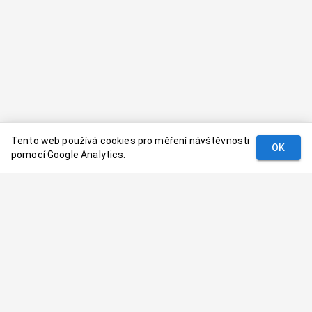
Tento web používá cookies pro měření návštěvnosti
OK
pomocí Google Analytics.
Podmínky
Kontakt
© 2024–
2026
Dovolenaaa.cz |
Vytvořil
Palavaart.cz