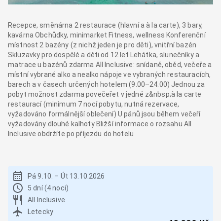
Recepce, směnárna 2 restaurace (hlavní a à la carte), 3 bary,
kavárna Obchůdky, minimarket Fitness, wellness Konferenční
místnost 2 bazény (z nichž jeden je pro děti), vnitřní bazén
Skluzavky pro dospělé a děti od 12 let Lehátka, slunečníky a
matrace u bazénů zdarma All Inclusive: snídaně, oběd, večeře a
místní vybrané alko a nealko nápoje ve vybraných restauracích,
barech a v časech určených hotelem (9.00–24.00) Jednou za
pobyt možnost zdarma povečeřet v jedné z&nbsp;à la carte
restaurací (minimum 7 nocí pobytu, nutná rezervace,
vyžadováno formálnější oblečení) U pánů jsou během večeří
vyžadovány dlouhé kalhoty Bližší informace o rozsahu All
Inclusive obdržíte po příjezdu do hotelu
Pá 9.10.
–
Út 13.10.2026
5 dní (4 noci)
All Inclusive
Letecky